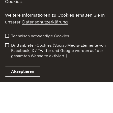
Cookies.
Youtube
Weitere Informationen zu Cookies erhalten Sie in
unserer
Datenschutzerklärung
.
Zum 
Kontakt
Benutzungshinweise
Technisch notwendige Cookies
Datenschutz
Barrierefreiheit
Drittanbieter-Cookies (Social-Media-Elemente von
Impressum
Cookies
Facebook, X / Twitter und Google werden auf der
gesamten Webseite aktiviert.)
Akzeptieren
Link zum Landesportal