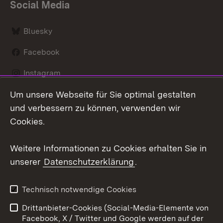
Social Media
Bluesky
Facebook
Instagram
Um unsere Webseite für Sie optimal gestalten
LinkedIn
und verbessern zu können, verwenden wir
Social Wall
Cookies.
Youtube
Weitere Informationen zu Cookies erhalten Sie in
unserer
Datenschutzerklärung
.
Zum 
Kontakt
Benutzungshinweise
Technisch notwendige Cookies
Datenschutz
Barrierefreiheit
Drittanbieter-Cookies (Social-Media-Elemente von
Impressum
Cookies
Facebook, X / Twitter und Google werden auf der