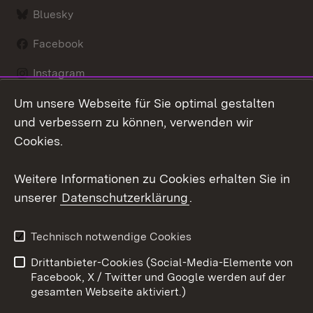
Bluesky
Facebook
Instagram
Um unsere Webseite für Sie optimal gestalten
LinkedIn
und verbessern zu können, verwenden wir
Social Wall
Cookies.
Youtube
Weitere Informationen zu Cookies erhalten Sie in
unserer
Datenschutzerklärung
.
Zum 
Kontakt
Benutzungshinweise
Technisch notwendige Cookies
Datenschutz
Barrierefreiheit
Drittanbieter-Cookies (Social-Media-Elemente von
Impressum
Cookies
Facebook, X / Twitter und Google werden auf der
gesamten Webseite aktiviert.)