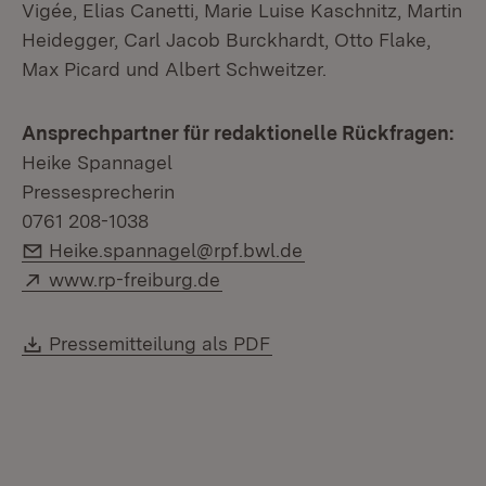
Vigée, Elias Canetti, Marie Luise Kaschnitz, Martin
Heidegger, Carl Jacob Burckhardt, Otto Flake,
Max Picard und Albert Schweitzer.
Ansprechpartner für redaktionelle Rückfragen:
Heike Spannagel
Pressesprecherin
0761 208-1038
E-Mail:
Heike.spannagel@rpf.bwl.de
Extern:
(Öffnet in neuem Fenster)
www.rp-freiburg.de
Download:
(Öffnet in neuem Fenste
Pressemitteilung als PDF