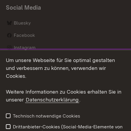
Social Media
Bluesky
Facebook
Instagram
Um unsere Webseite für Sie optimal gestalten
LinkedIn
und verbessern zu können, verwenden wir
Social Wall
Cookies.
Youtube
Weitere Informationen zu Cookies erhalten Sie in
unserer
Datenschutzerklärung
.
Zum 
Kontakt
Benutzungshinweise
Technisch notwendige Cookies
Datenschutz
Barrierefreiheit
Drittanbieter-Cookies (Social-Media-Elemente von
Impressum
Cookies