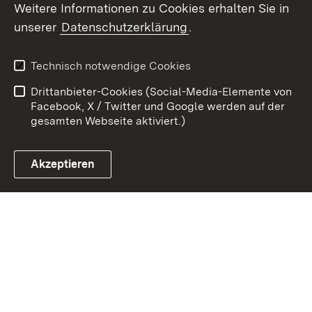
Weitere Informationen zu Cookies erhalten Sie in
unserer
Datenschutzerklärung
.
Zum 
Kontakt
Benutzungshinweise
Technisch notwendige Cookies
Datenschutz
Barrierefreiheit
Drittanbieter-Cookies (Social-Media-Elemente von
Impressum
Cookies
Facebook, X / Twitter und Google werden auf der
gesamten Webseite aktiviert.)
Akzeptieren
Link zum Landesportal