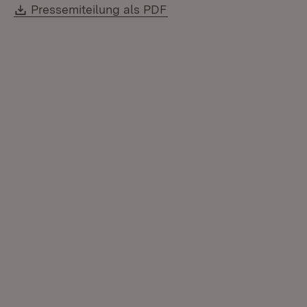
Download:
(Öffnet in neuem Fenster
Pressemiteilung als PDF