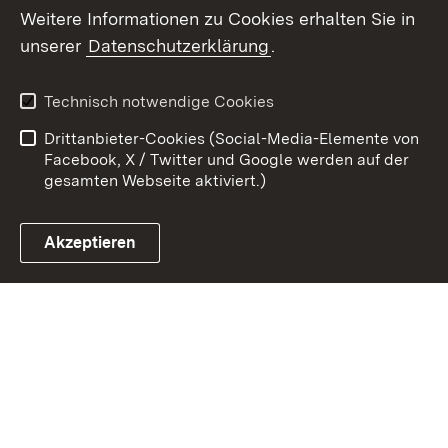
Weitere Informationen zu Cookies erhalten Sie in
unserer
Datenschutzerklärung
.
Zum 
Kontakt
Benutzungshinweise
Technisch notwendige Cookies
Datenschutz
Barrierefreiheit
Drittanbieter-Cookies (Social-Media-Elemente von
Impressum
Cookies
Facebook, X / Twitter und Google werden auf der
gesamten Webseite aktiviert.)
Akzeptieren
Link zum Landesportal