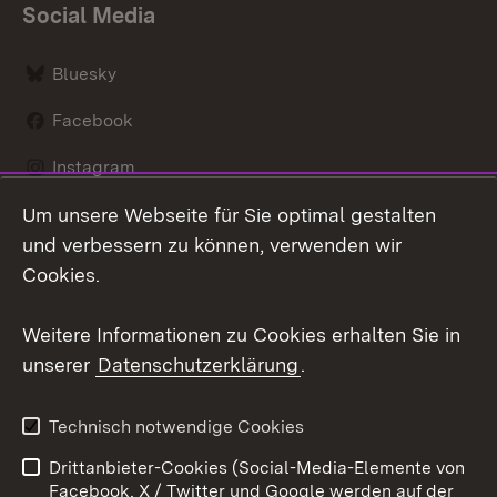
Social Media
Bluesky
Facebook
Instagram
Um unsere Webseite für Sie optimal gestalten
LinkedIn
und verbessern zu können, verwenden wir
Social Wall
Cookies.
Youtube
Weitere Informationen zu Cookies erhalten Sie in
unserer
Datenschutzerklärung
.
Zum 
Kontakt
Benutzungshinweise
Technisch notwendige Cookies
Datenschutz
Barrierefreiheit
Drittanbieter-Cookies (Social-Media-Elemente von
Impressum
Cookies
Facebook, X / Twitter und Google werden auf der