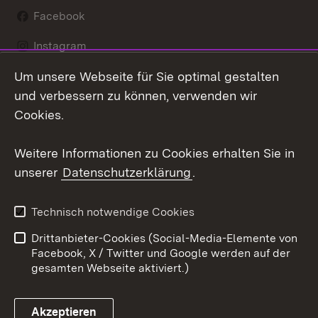
Facebook
Instagram
Um unsere Webseite für Sie optimal gestalten
LinkedIn
und verbessern zu können, verwenden wir
Social Wall
Cookies.
Youtube
Weitere Informationen zu Cookies erhalten Sie in
unserer
Datenschutzerklärung
.
Zum 
Kontakt
Benutzungshinweise
Technisch notwendige Cookies
Datenschutz
Barrierefreiheit
Drittanbieter-Cookies (Social-Media-Elemente von
Impressum
Cookies
Facebook, X / Twitter und Google werden auf der
gesamten Webseite aktiviert.)
Akzeptieren