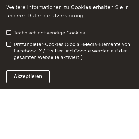
Weitere Informationen zu Cookies erhalten Sie in
unserer
Datenschutzerklärung
.
Zum 
Kontakt
Benutzungshinweise
Technisch notwendige Cookies
Datenschutz
Barrierefreiheit
Drittanbieter-Cookies (Social-Media-Elemente von
Impressum
Cookies
Facebook, X / Twitter und Google werden auf der
gesamten Webseite aktiviert.)
Akzeptieren
Link zum Landesportal