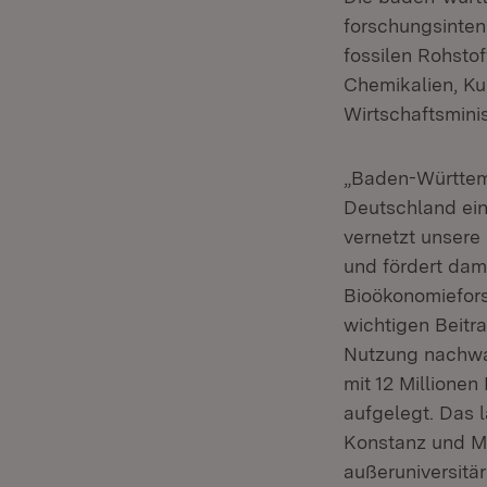
forschungsinten
fossilen Rohsto
Chemikalien, Ku
Wirtschaftsminis
„Baden-Württemb
Deutschland ein
vernetzt unsere
und fördert dam
Bioökonomieforsc
wichtigen Beitr
Nutzung nachwa
mit 12 Millione
aufgelegt. Das
Konstanz und Ma
außeruniversitä