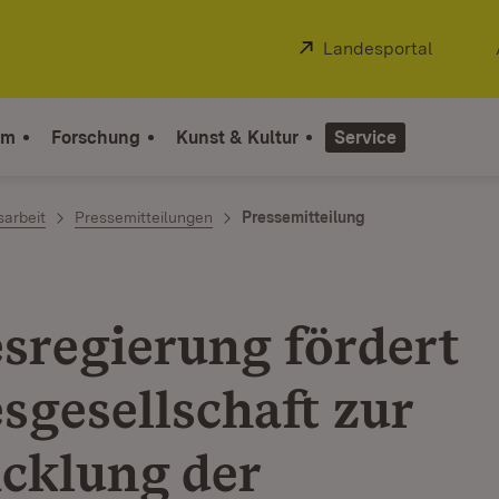
Extern:
Landesportal
(Öffnet
um
Forschung
Kunst & Kultur
Service
sarbeit
Pressemitteilungen
Pressemitteilung
sregierung fördert
sgesellschaft zur
cklung der