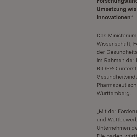
Forschungslands
Umsetzung wiss
Innovationen“
Das Ministerium
Wissenschaft, F
der Gesundheit
im Rahmen der in
BIOPRO unterstü
Gesundheitsindu
Pharmazeutische
Württemberg.
„Mit der Förder
und Wettbewerbs
Unternehmen de
Die baden-württ