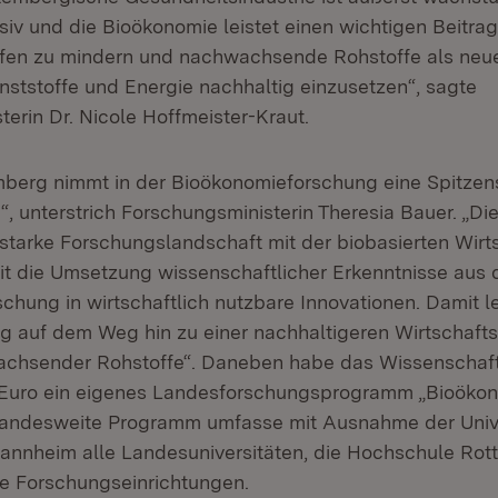
siv und die Bioökonomie leistet einen wichtigen Beitra
ffen zu mindern und nachwachsende Rohstoffe als neue
nststoffe und Energie nachhaltig einzusetzen“, sagte
terin Dr. Nicole Hoffmeister-Kraut.
erg nimmt in der Bioökonomieforschung eine Spitzens
“, unterstrich Forschungsministerin Theresia Bauer. „D
 starke Forschungslandschaft mit der biobasierten Wirt
it die Umsetzung wissenschaftlicher Erkenntnisse aus 
hung in wirtschaftlich nutzbare Innovationen. Damit le
ag auf dem Weg hin zu einer nachhaltigeren Wirtschaft
chsender Rohstoffe“. Daneben habe das Wissenschaft
n Euro ein eigenes Landesforschungsprogramm „Bioöko
 landesweite Programm umfasse mit Ausnahme der Univ
nnheim alle Landesuniversitäten, die Hochschule Rot
re Forschungseinrichtungen.