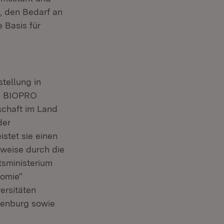
g, den Bedarf an
 Basis für
tellung in
ie BIOPRO
schaft im Land
der
istet sie einen
sweise durch die
sministerium
nomie“
ersitäten
tenburg sowie