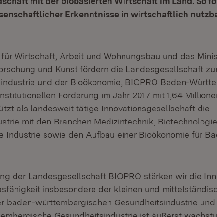
chaft mit der biobasierten Wirtschaft im Land. So fö
enschaftlicher Erkenntnisse in wirtschaftlich nutzb
 für Wirtschaft, Arbeit und Wohnungsbau und das Minis
orschung und Kunst fördern die Landesgesellschaft zu
sindustrie und der Bioökonomie, BIOPRO Baden-Würt
stitutionellen Förderung im Jahr 2017 mit 1,64 Millione
tzt als landesweit tätige Innovationsgesellschaft die
strie mit den Branchen Medizintechnik, Biotechnologi
 Industrie sowie den Aufbau einer Bioökonomie für B
ung der Landesgesellschaft BIOPRO stärken wir die Inn
fähigkeit insbesondere der kleinen und mittelständis
r baden-württembergischen Gesundheitsindustrie und
embergische Gesundheitsindustrie ist äußerst wachst