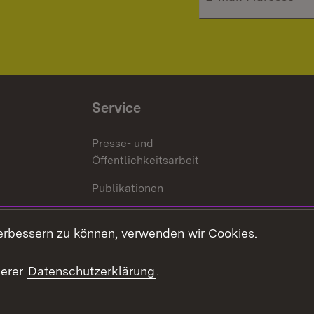
Service
Presse- und
Öffentlichkeitsarbeit
Publikationen
Kontakt
es
erbessern zu können, verwenden wir Cookies.
Mediathek
serer
Datenschutzerklärung
.
Ausschreibungen
tur