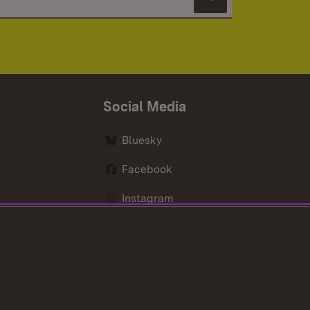
Newsletter 
Social Media
Bluesky
Facebook
Instagram
LinkedIn
Social Wall
Youtube