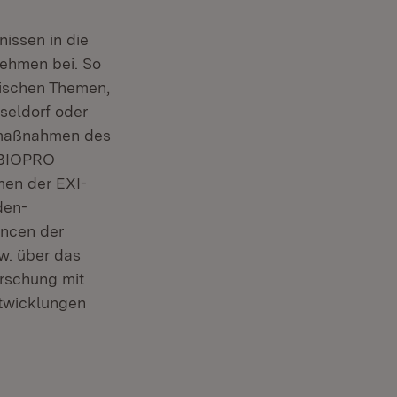
issen in die
nehmen bei. So
fischen Themen,
seldorf oder
tsmaßnahmen des
e BIOPRO
men der EXI-
den-
ancen der
w. über das
rschung mit
ntwicklungen