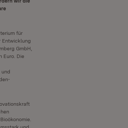
rdern wir die
are
terium für
r Entwicklung
temberg GmbH,
n Euro. Die
e und
aden-
ovationskraft
chen
 Bioökonomie.
umsstark und