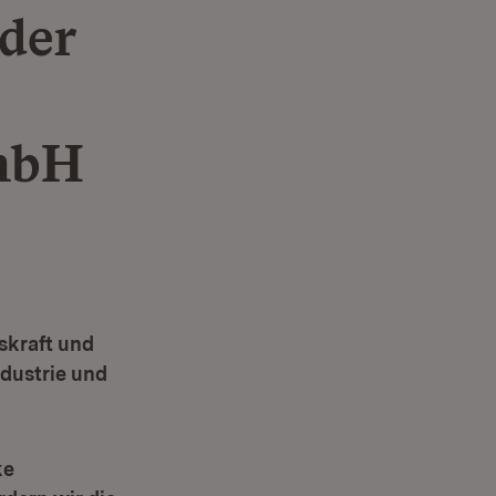
der
mbH
skraft und
dustrie und
ke