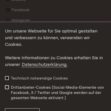
Facebook
Instagram
Um unsere Webseite für Sie optimal gestalten
LinkedIn
und verbessern zu können, verwenden wir
Social Wall
Cookies.
Youtube
Weitere Informationen zu Cookies erhalten Sie in
unserer
Datenschutzerklärung
.
Zum 
Kontakt
Benutzungshinweise
Technisch notwendige Cookies
Datenschutz
Barrierefreiheit
Drittanbieter-Cookies (Social-Media-Elemente von
Impressum
Cookies
Facebook, X / Twitter und Google werden auf der
gesamten Webseite aktiviert.)