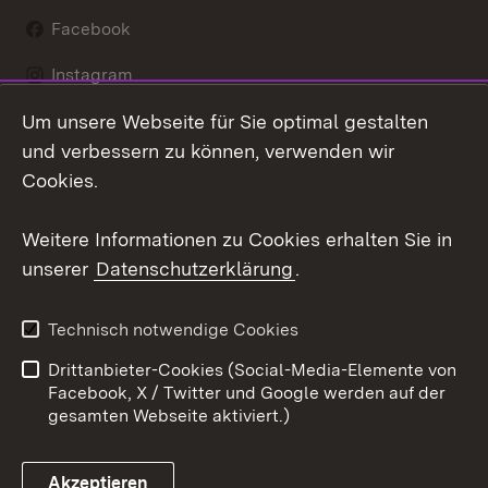
Facebook
Instagram
Um unsere Webseite für Sie optimal gestalten
LinkedIn
und verbessern zu können, verwenden wir
Social Wall
Cookies.
Youtube
Weitere Informationen zu Cookies erhalten Sie in
unserer
Datenschutzerklärung
.
Zum 
Kontakt
Benutzungshinweise
Technisch notwendige Cookies
Datenschutz
Barrierefreiheit
Drittanbieter-Cookies (Social-Media-Elemente von
Impressum
Cookies
Facebook, X / Twitter und Google werden auf der
gesamten Webseite aktiviert.)
Akzeptieren