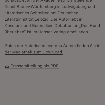
Schauspiel an der Akademie für Darstellende
Kunst Baden-Württemberg in Ludwigsburg und
Literarisches Schreiben am Deutschen
Literaturinstitut Leipzig. Der Autor lebt in
Konstanz und Berlin. Sein Debutroman „Den Hund
überleben“ ist im Hanser-Verlag erschienen.
Fotos der Autorinnen und des Autors finden Sie in
der Mediathek zum Download
Download:
(Öffnet in neuem Fenste
Pressemitteilung als PDF