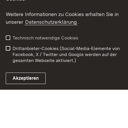
Youtube
Weitere Informationen zu Cookies erhalten Sie in
unserer
Datenschutzerklärung
.
Zum 
Kontakt
Benutzungshinweise
Technisch notwendige Cookies
Datenschutz
Barrierefreiheit
Drittanbieter-Cookies (Social-Media-Elemente von
Impressum
Cookies
Facebook, X / Twitter und Google werden auf der
gesamten Webseite aktiviert.)
Akzeptieren
Link zum Landesportal