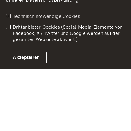
Zum 
Kontakt
Benutzungshinweise
Technisch notwendige Cookies
Datenschutz
Barrierefreiheit
Drittanbieter-Cookies (Social-Media-Elemente von
Impressum
Cookies
Facebook, X / Twitter und Google werden auf der
gesamten Webseite aktiviert.)
Akzeptieren
Link zum Landesportal