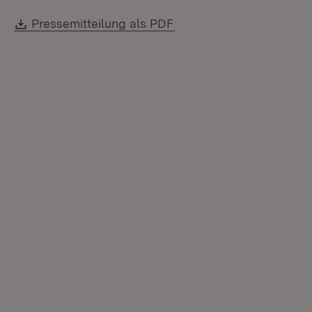
Download:
(Öffnet in neuem Fenste
Pressemitteilung als PDF