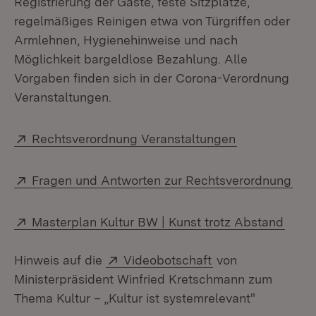
Registrierung der Gäste, feste Sitzplätze,
regelmäßiges Reinigen etwa von Türgriffen oder
Armlehnen, Hygienehinweise und nach
Möglichkeit bargeldlose Bezahlung. Alle
Vorgaben finden sich in der Corona-Verordnung
Veranstaltungen.
Extern:
(Öffnet in ne
Rechtsverordnung Veranstaltungen
Extern:
(Öff
Fragen und Antworten zur Rechtsverordnung
Extern:
(Öffn
Masterplan Kultur BW | Kunst trotz Abstand
Extern:
(Öffnet in neuem 
Hinweis auf die
Videobotschaft
von
Ministerpräsident Winfried Kretschmann zum
Thema Kultur – „Kultur ist systemrelevant"