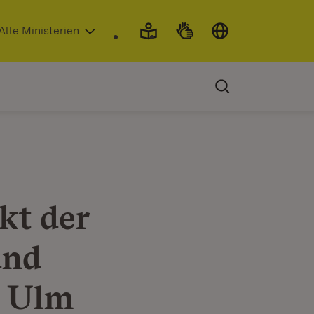
 in neuem Fenster)
Alle Ministerien
kt der
und
t Ulm