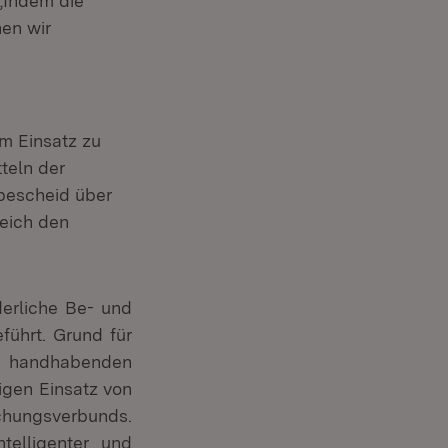
„Indem die
en wir
m Einsatz zu
teln der
bescheid über
leich den
derliche Be- und
führt. Grund für
u handhabenden
igen Einsatz von
schungsverbunds.
telligenter und