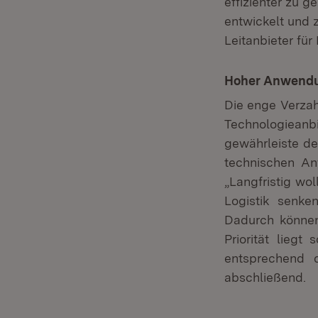
effizienter zu g
entwickelt und 
Leitanbieter fü
Hoher Anwendu
Die enge Verzah
Technologiean
gewährleiste d
technischen An
„Langfristig wo
Logistik senke
Dadurch können
Priorität liegt
entsprechend 
abschließend.