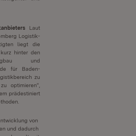
itanbieters
Laut
mberg Logistik-
gten liegt die
kurz hinter den
zeugbau und
rade für Baden-
gistikbereich zu
zu optimieren“,
dem prädestiniert
ethoden.
 Entwicklung von
ren und dadurch