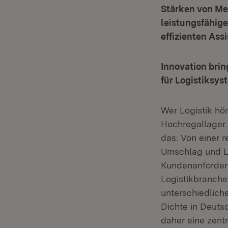
Stärken von Me
leistungsfähig
effizienten As
Innovation bri
für Logistiksy
Wer Logistik hör
Hochregallager. 
das: Von einer r
Umschlag und La
Kundenanforder
Logistikbranche.
unterschiedlich
Dichte in Deuts
daher eine zent