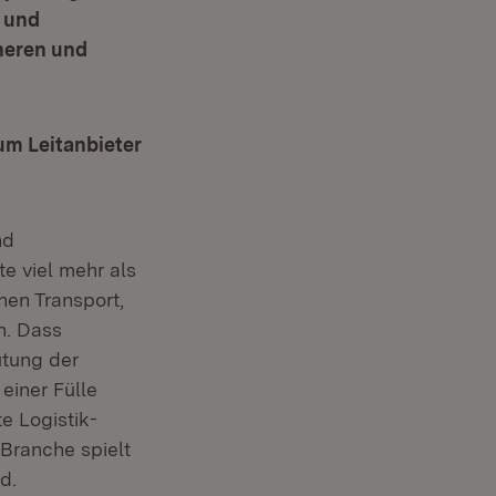
e und
heren und
um Leitanbieter
nd
te viel mehr als
hen Transport,
n. Dass
tung der
einer Fülle
e Logistik-
 Branche spielt
d.