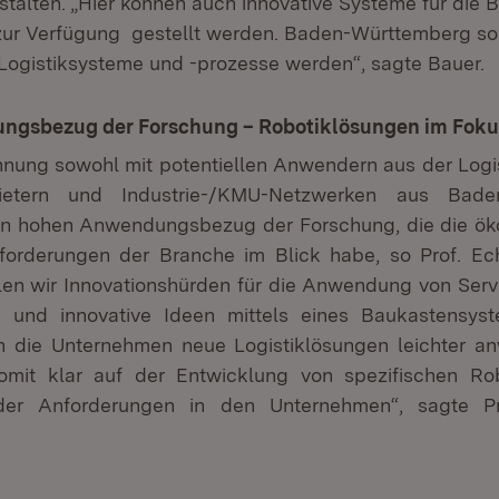
estalten. „Hier können auch innovative Systeme für die 
zur Verfügung gestellt werden. Baden-Württemberg so
r Logistiksysteme und -prozesse werden“, sagte Bauer.
ngsbezug der Forschung – Robotiklösungen im Foku
nung sowohl mit potentiellen Anwendern aus der Logis
bietern und Industrie-/KMU-Netzwerken aus Bad
en hohen Anwendungsbezug der Forschung, die die ö
forderungen der Branche im Blick habe, so Prof. Ech
llen wir Innovationshürden für die Anwendung von Servi
n und innovative Ideen mittels eines Baukastensyste
 die Unternehmen neue Logistiklösungen leichter a
 somit klar auf der Entwicklung von spezifischen R
der Anforderungen in den Unternehmen“, sagte Pr