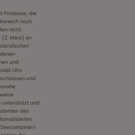
d Prozesse, die
kbereich noch
en nicht
 (2. März) an
lständischen
ndenen
nnen und
sität Ulm
eschlossen und
isnahe
tweise
 unterstützt und
istenten des
tomatisierten
 Seecontainern