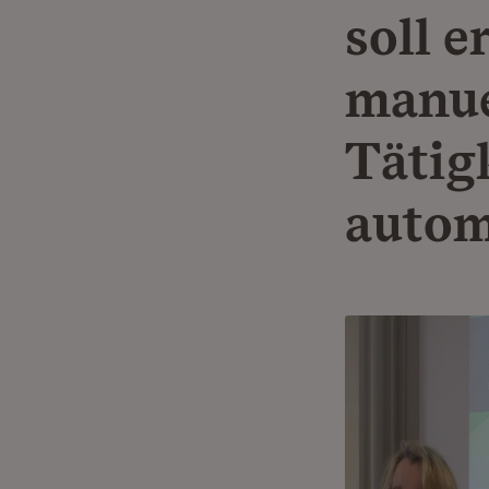
soll e
manue
Tätig
autom