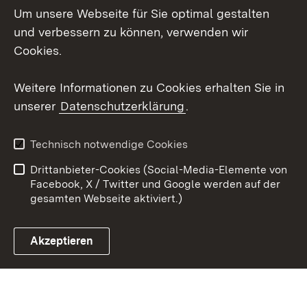
Um unsere Webseite für Sie optimal gestalten
LinkedIn
und verbessern zu können, verwenden wir
Social Wall
Cookies.
Youtube
Weitere Informationen zu Cookies erhalten Sie in
unserer
Datenschutzerklärung
.
Zum 
Kontakt
Benutzungshinweise
Technisch notwendige Cookies
Datenschutz
Barrierefreiheit
Drittanbieter-Cookies (Social-Media-Elemente von
Impressum
Cookies
Facebook, X / Twitter und Google werden auf der
gesamten Webseite aktiviert.)
Akzeptieren
Link zum Landesportal