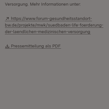
Versorgung. Mehr Informationen unter:
Extern:
https://www.forum-gesundheitsstandort-
bw.de/projekte/mwk/suedbaden-life-foerderung-
(Öffnet i
der-laendlichen-medizinischen-versorgung
Download:
(Öffnet in neuem Fenste
Pressemitteilung als PDF