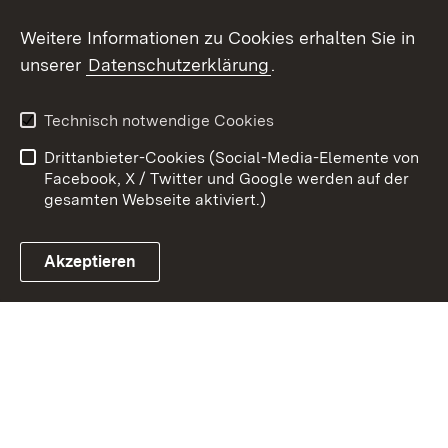
Youtube
Weitere Informationen zu Cookies erhalten Sie in
unserer
Datenschutzerklärung
.
Zum 
Kontakt
Benutzungshinweise
Technisch notwendige Cookies
Datenschutz
Barrierefreiheit
Drittanbieter-Cookies (Social-Media-Elemente von
Impressum
Cookies
Facebook, X / Twitter und Google werden auf der
gesamten Webseite aktiviert.)
Akzeptieren
Link zum Landesportal