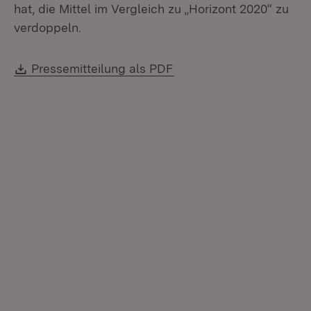
hat, die Mittel im Vergleich zu „Horizont 2020“ zu
verdoppeln.
Download:
(Öffnet in neuem Fenste
Pressemitteilung als PDF