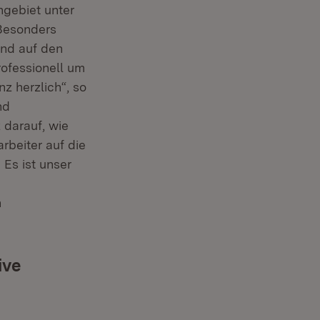
hgebiet unter
„Besonders
und auf den
ofessionell um
z herzlich“, so
nd
 darauf, wie
rbeiter auf die
Es ist unser
n
ive