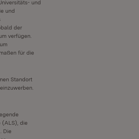
niversitäts- und
ie und
s
obald der
um verfügen.
zum
rmaßen für die
inen Standort
 einzuwerben.
iegende
 (ALS), die
. Die