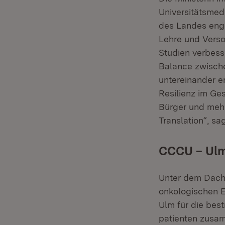
Universitätsmed
des Landes enge
Lehre und Verso
Studien verbess
Balance zwisch
untereinander e
Resilienz im Ge
Bürger und mehr
Translation“, sa
CCCU – Ulme
Unter dem Dach
onkologischen E
Ulm für die bes
patienten zusa