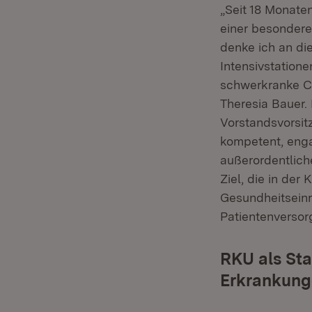
„Seit 18 Monaten
einer besondere
denke ich an di
Intensivstation
schwerkranke Co
Theresia Bauer. 
Vorstandsvorsitz
kompetent, engag
außerordentlich
Ziel, die in der
Gesundheitseinr
Patientenversor
RKU als Sta
Erkrankun