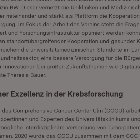
izin BW
.
Dieser vernetzt die Unikliniken und Medizinisc
r miteinander und stärkt als Plattform die Kooperation
rgung. Im Fokus der Arbeit des Vereins steht die Frage,
ert und Forschungsinfrastruktur optimiert werden könne
en standortübergreifender Kooperation und gesunder 
rreichen die universitätsmedizinischen Standorte im L
sundheitssektor, eine bessere Versorgung für die Bürge
 Innovationen bei großen Zukunftsthemen wie Digitali
gte Theresia Bauer.
r Exzellenz in der Krebsforschung
 des Comprehensive Cancer Center Ulm (CCCU) arbeit
xpertinnen und Experten des Universitätsklinikums und 
tmögliche interdisziplinäre Versorgung von Tumorpatien
mmen. 2020 wurde das CCCU zusammen mit dem CCC 