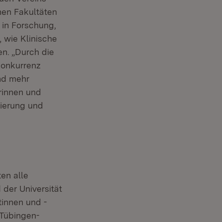
hen Fakultäten
 in Forschung,
 wie Klinische
n. „Durch die
Konkurrenz
and mehr
rinnen und
sierung und
en alle
der Universität
tinnen und -
Tübingen-