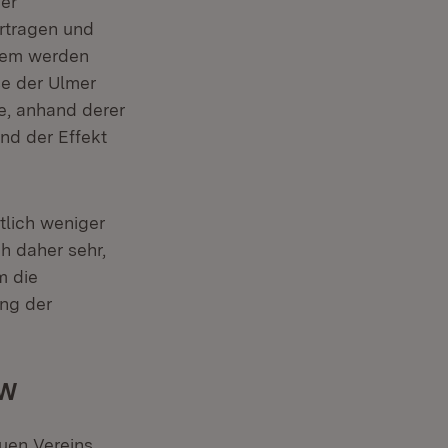
der
rtragen und
udem werden
se der Ulmer
e, anhand derer
und der Effekt
lich weniger
ch daher sehr,
m die
ung der
BW
euen Vereins