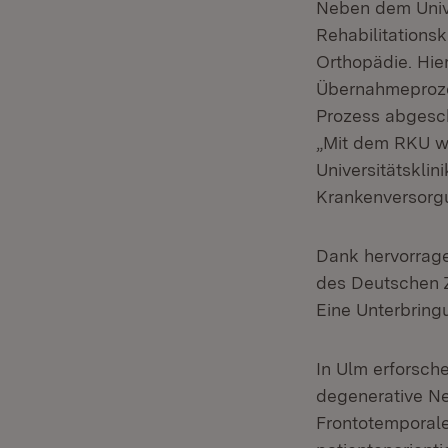
Neben dem Unive
Rehabilitations
Orthopädie. Hie
Übernahmeprozes
Prozess abgesch
„Mit dem RKU wi
Universitätsklin
Krankenversorgu
Dank hervorrage
des Deutschen 
Eine Unterbring
In Ulm erforsch
degenerative Ne
Frontotemporal