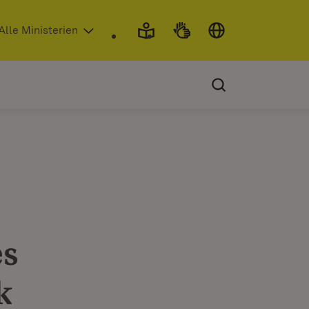
 in neuem Fenster)
Alle Ministerien
es
k