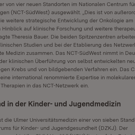
ner von vier neuen Standorten im Nationalen Centrum fü
en (NCT-SüdWest) ausgewählt. „Dies ist von außerord
ie weitere strategische Entwicklung der Onkologie am 
 Hinblick auf klinische Forschung und weitere therape
agte Theresia Bauer. Die beiden Spitzenzentren arbeite
 klinischen Studien und bei der Etablierung des Netzwer
erte Medizin zusammen. Das NCT-SüdWest nimmt in Deu
n der klinischen Überführung von selbst entwickelten ne
egen Krebs und von bildgebenden Verfahren ein. Das 
eine international renommierte Expertise in molekulare
n Therapien in das NCT-Netzwerk ein.
d in der Kinder-​ und Jugendmedizin
st die Ulmer Universitätsmedizin einer von sieben Stan
ums für Kinder-​ und Jugendgesundheit (DZKJ). Der