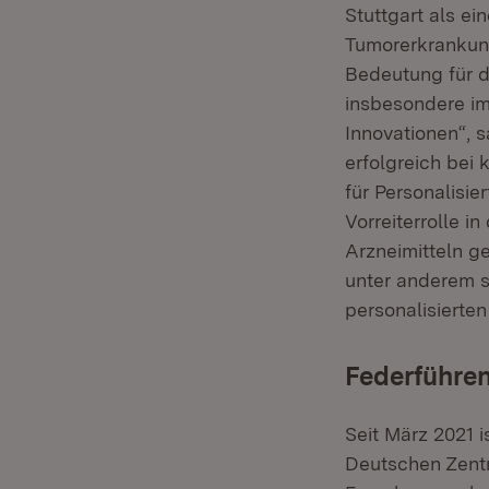
Stuttgart als ei
Tumorerkrankung
Bedeutung für d
insbesondere im
Innovationen“, s
erfolgreich bei
für Personalisi
Vorreiterrolle i
Arzneimitteln g
unter anderem s
personalisierte
Federführen
Seit März 2021 i
Deutschen Zentr