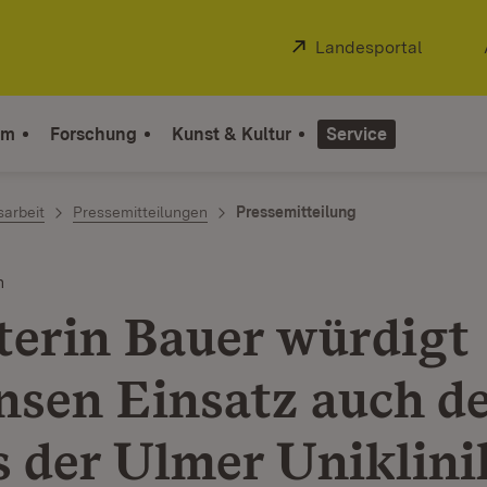
Extern:
Landesportal
(Öffnet
um
Forschung
Kunst & Kultur
Service
sarbeit
Pressemitteilungen
Pressemitteilung
n
terin Bauer würdigt
sen Einsatz auch d
 der Ulmer Uniklini