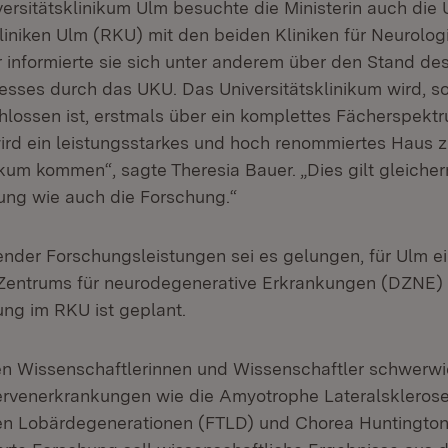
rsitätsklinikum Ulm besuchte die Ministerin auch die U
kliniken Ulm (RKU) mit den beiden Kliniken für Neurolog
r informierte sie sich unter anderem über den Stand de
ses durch das UKU. Das Universitätsklinikum wird, s
lossen ist, erstmals über ein komplettes Fächerspektr
rd ein leistungsstarkes und hoch renommiertes Haus 
ikum kommen“, sagte Theresia Bauer. „Dies gilt gleiche
ng wie auch die Forschung.“
nder Forschungsleistungen sei es gelungen, für Ulm e
Zentrums für neurodegenerative Erkrankungen (DZNE)
ung im RKU ist geplant.
en Wissenschaftlerinnen und Wissenschaftler schwerw
rvenerkrankungen wie die Amyotrophe Lateralsklerose
en Lobärdegenerationen (FTLD) und Chorea Huntington