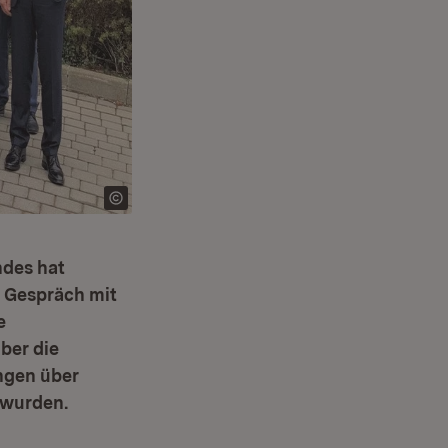
ndes hat
s Gespräch mit
e
ber die
ngen über
 wurden.