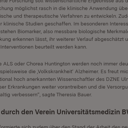
ierte Forschung soll wissenschaftliche Ergebnisse aus 
hung möglichst rasch in die klinische Anwendung übe
tische und therapeutische Verfahren zu entwickeln. Z
r klinische Studien geschaffen. Im besonderen Interes
stehen Biomarker, also messbare biologische Merkmal
kung erkennen lässt, ihr weiterer Verlauf abgeschätzt 
Interventionen beurteilt werden kann.
e ALS oder Chorea Huntington werden noch immer deut
ispielsweise die ‚Volkskrankheit‘ Alzheimer. Es freut mi
ational hoch anerkannten Wissenschaftler des DZNE Ul
ser Erkrankungen weiter vorantreiben und die Versorg
altig verbessern“, sagte Theresia Bauer.
durch den Verein Universitätsmedizin 
informierte sich zudem über den Stand der Arbeit des n