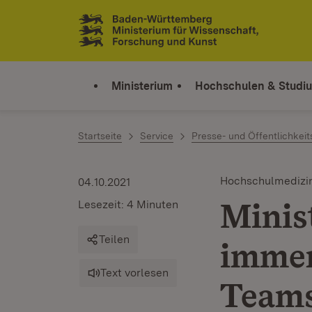
Zum Inhalt springen
Link zur Startseite
Ministerium
Hochschulen & Studi
Startseite
Service
Presse- und Öffentlichkeit
Hochschulmedizi
04.10.2021
Minis
Lesezeit: 4 Minuten
Teilen
immen
Text vorlesen
Teams