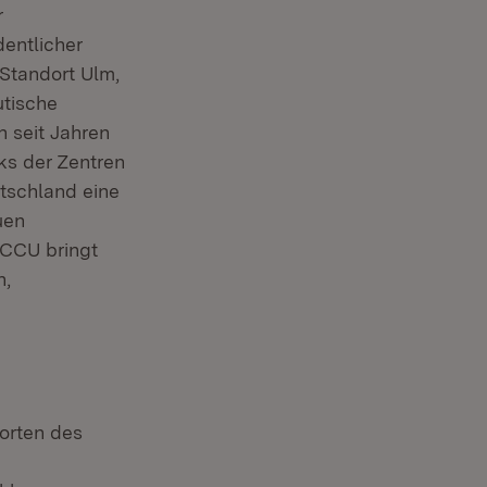
r
entlicher
Standort Ulm,
utische
n seit Jahren
ks der Zentren
tschland eine
uen
CCCU bringt
n,
dorten des