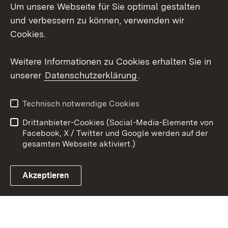
Um unsere Webseite für Sie optimal gestalten
LinkedIn
und verbessern zu können, verwenden wir
Social Wall
Cookies.
Youtube
Weitere Informationen zu Cookies erhalten Sie in
unserer
Datenschutzerklärung
.
Zum 
Kontakt
Benutzungshinweise
Technisch notwendige Cookies
Datenschutz
Barrierefreiheit
Drittanbieter-Cookies (Social-Media-Elemente von
Impressum
Cookies
Facebook, X / Twitter und Google werden auf der
gesamten Webseite aktiviert.)
Akzeptieren
Link zum Landesportal