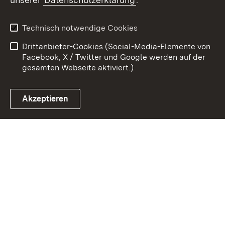
Zum 
Kontakt
Benutzungshinweise
Technisch notwendige Cookies
Datenschutz
Barrierefreiheit
Drittanbieter-Cookies (Social-Media-Elemente von
Impressum
Cookies
Facebook, X / Twitter und Google werden auf der
gesamten Webseite aktiviert.)
Akzeptieren
Link zum Landesportal