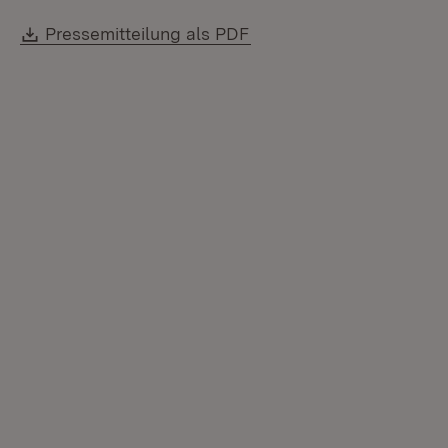
Download:
(Öffnet in neuem Fenste
Pressemitteilung als PDF