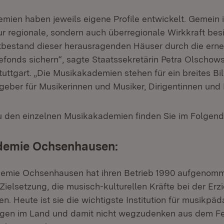
mien haben jeweils eigene Profile entwickelt. Gemein i
nur regionale, sondern auch überregionale Wirkkraft bes
bestand dieser herausragenden Häuser durch die ern
efonds sichern“, sagte Staatssekretärin Petra Olscho
Stuttgart. „Die Musikakademien stehen für ein breites 
geber für Musikerinnen und Musiker, Dirigentinnen und 
u den einzelnen Musikakademien finden Sie im Folgend
emie Ochsenhausen:
emie Ochsenhausen hat ihren Betrieb 1990 aufgenomm
Zielsetzung, die musisch-kulturellen Kräfte bei der Erz
n. Heute ist sie die wichtigste Institution für musikpä
ngen im Land und damit nicht wegzudenken aus dem Fe