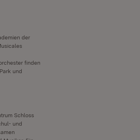
ademien der
Musicales
orchester finden
Park und
ntrum Schloss
chul- und
nsamen