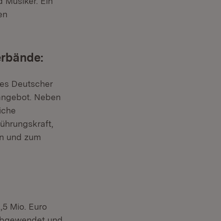
 Musiker. Ein
en
rbände:
des Deutscher
sangebot. Neben
iche
ührungskraft,
in und zum
5 Mio. Euro
 abgewendet und