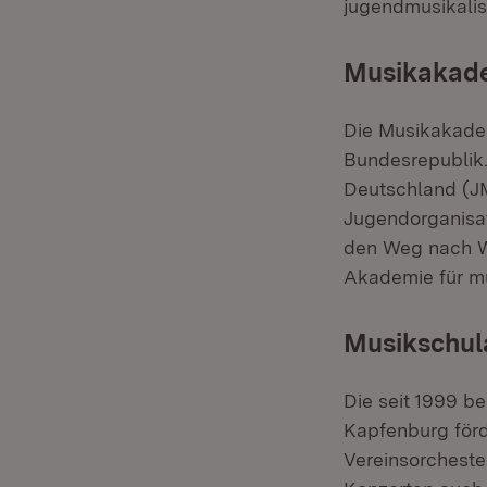
jugendmusikalis
Musikakade
Die Musikakadem
Bundesrepublik.
Deutschland (JM
Jugendorganisat
den Weg nach W
Akademie für m
Musikschul
Die seit 1999 b
Kapfenburg förd
Vereinsorchest