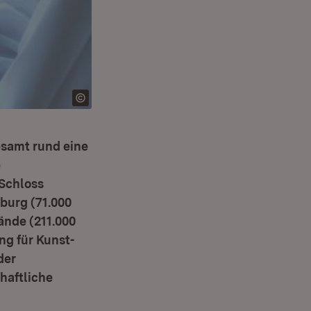
esamt rund eine
e
Schloss
burg (71.000
nde (211.000
ng für Kunst-
der
chaftliche