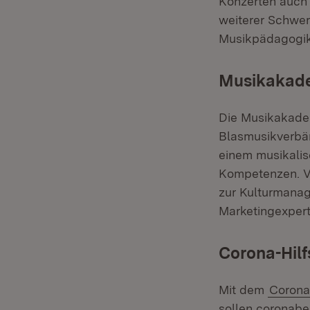
Konzerten auch 
weiterer Schwer
Musikpädagogik 
Musikakade
Die Musikakadem
Blasmusikverbän
einem musikalis
Kompetenzen. Ve
zur Kulturmanag
Marketingexpert
Corona-Hilf
Mit dem
Corona
sollen coronabe