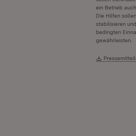
ein Betrieb auc
Die Hilfen solle
stabilisieren u
bedingten Einna
gewährleisten.
Download:
Pressemittei