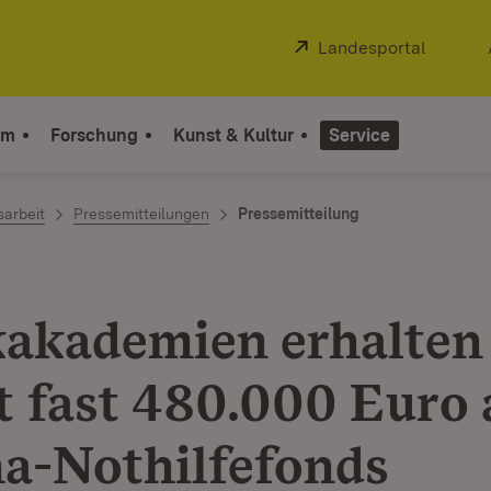
Extern:
Landesportal
(Öffnet
um
Forschung
Kunst & Kultur
Service
sarbeit
Pressemitteilungen
Pressemitteilung
akademien erhalten
t fast 480.000 Euro 
a-Nothilfefonds