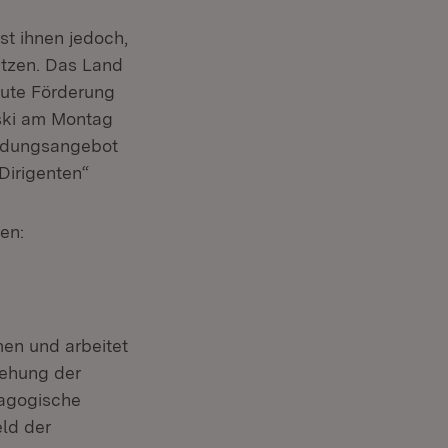
st ihnen jedoch,
itzen. Das Land
eute Förderung
wski am Montag
Bildungsangebot
Dirigenten“
en:
en und arbeitet
iehung der
dagogische
ld der