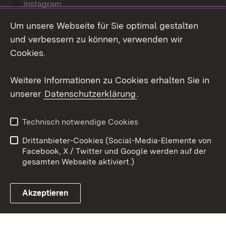
Instagram
Um unsere Webseite für Sie optimal gestalten
LinkedIn
und verbessern zu können, verwenden wir
Social Wall
Cookies.
Youtube
Weitere Informationen zu Cookies erhalten Sie in
unserer
Datenschutzerklärung
.
Zum 
Kontakt
Benutzungshinweise
Technisch notwendige Cookies
Datenschutz
Barrierefreiheit
Drittanbieter-Cookies (Social-Media-Elemente von
Impressum
Cookies
Facebook, X / Twitter und Google werden auf der
gesamten Webseite aktiviert.)
Akzeptieren
Link zum Landesportal