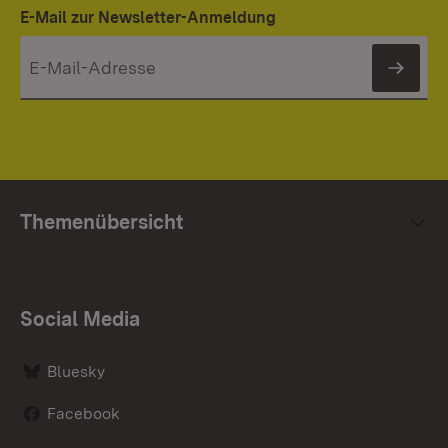
E-Mail zur Newsletter-Anmeldung
News
Themenübersicht
Social Media
Bluesky
Facebook