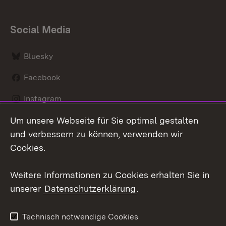
Social Media
Bluesky
Facebook
Instagram
Um unsere Webseite für Sie optimal gestalten
LinkedIn
und verbessern zu können, verwenden wir
Social Wall
Cookies.
Youtube
Weitere Informationen zu Cookies erhalten Sie in
unserer
Datenschutzerklärung
.
Zum 
Kontakt
Benutzungshinweise
Technisch notwendige Cookies
Datenschutz
Barrierefreiheit