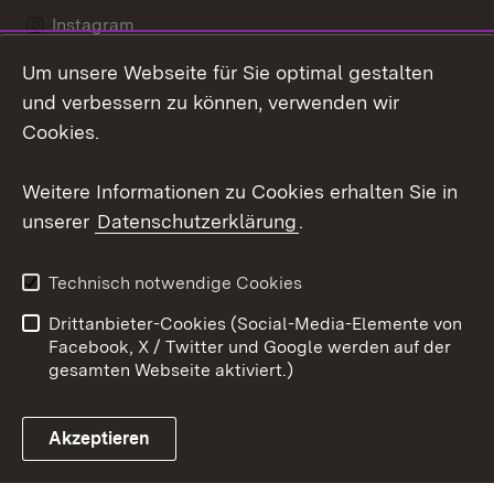
Instagram
Um unsere Webseite für Sie optimal gestalten
LinkedIn
und verbessern zu können, verwenden wir
Social Wall
Cookies.
Youtube
Weitere Informationen zu Cookies erhalten Sie in
unserer
Datenschutzerklärung
.
Zum 
Kontakt
Benutzungshinweise
Technisch notwendige Cookies
Datenschutz
Barrierefreiheit
Drittanbieter-Cookies (Social-Media-Elemente von
Impressum
Cookies
Facebook, X / Twitter und Google werden auf der
gesamten Webseite aktiviert.)
Akzeptieren
Link zum Landesportal