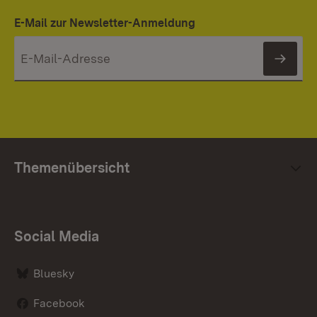
E-Mail zur Newsletter-Anmeldung
News
Themenübersicht
Social Media
Bluesky
Facebook