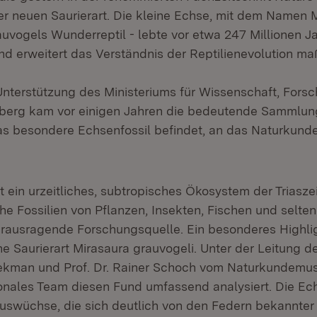
r neuen Saurierart. Die kleine Echse, mit dem Namen 
auvogels Wunderreptil - lebte vor etwa 247 Millionen Ja
und erweitert das Verständnis der Reptilienevolution ma
r Unterstützung des Ministeriums für Wissenschaft, For
erg kam vor einigen Jahren die bedeutende Sammlung
das besondere Echsenfossil befindet, an das Naturku
t ein urzeitliches, subtropisches Ökosystem der Triasze
e Fossilien von Pflanzen, Insekten, Fischen und selten
erausragende Forschungsquelle. Ein besonderes Highligh
e Saurierart Mirasaura grauvogeli. Unter der Leitung d
ekman und Prof. Dr. Rainer Schoch vom Naturkundemu
tionales Team diesen Fund umfassend analysiert. Die Ec
uswüchse, die sich deutlich von den Federn bekannter