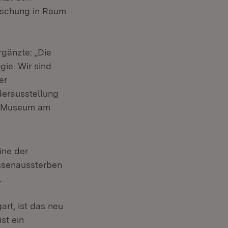
rschung in Raum
rgänzte: „Die
gie. Wir sind
er
derausstellung
im Museum am
ine der
ssenaussterben
.
rt, ist das neu
st ein