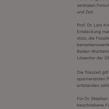
zentralen Forsc
und Zeit.
Prof. Dr. Lars 
Entdeckung mark
stolz, die Foss
bemerkenswertes
Baden-Württembe
Löwentor der Öff
Die Triaszeit gi
spannendsten P
entstanden zahl
Für Dr. Stephan
beschriebene Fos