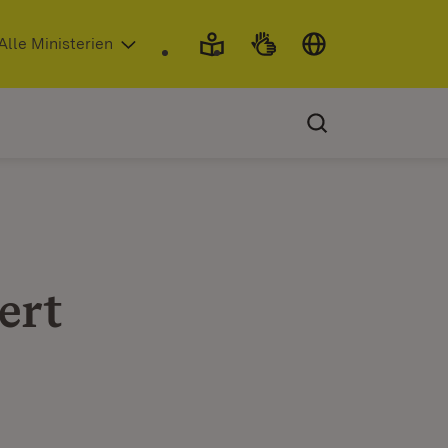
 in neuem Fenster)
Alle Ministerien
ert