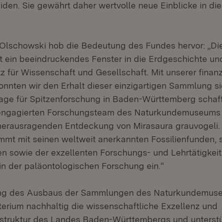
den. Sie gewährt daher wertvolle neue Einblicke in die
a Olschowski hob die Bedeutung des Fundes hervor: „
t ein beeindruckendes Fenster in die Erdgeschichte und
z für Wissenschaft und Gesellschaft. Mit unserer finanz
onnten wir den Erhalt dieser einzigartigen Sammlung s
age für Spitzenforschung in Baden-Württemberg schaff
 engagierten Forschungsteam des Naturkundemuseums 
 herausragenden Entdeckung von Mirasaura grauvogeli
mt mit seinen weltweit anerkannten Fossilienfunden, 
en sowie der exzellenten Forschungs- und Lehrtätigkeit
 in der paläontologischen Forschung ein.“
ung des Ausbaus der Sammlungen des Naturkundemuse
sterium nachhaltig die wissenschaftliche Exzellenz und
struktur des Landes Baden-Württembergs und unterstü