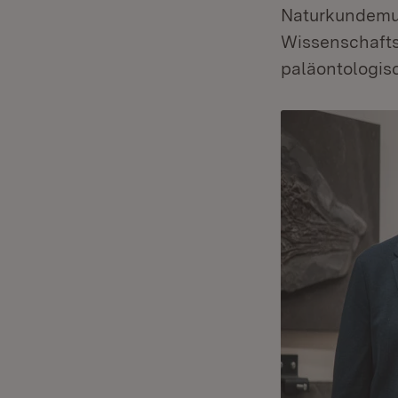
Naturkundemus
Wissenschafts
paläontologis