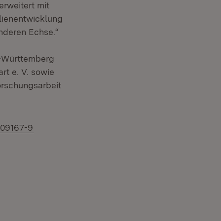
erweitert mit
lienentwicklung
nderen Echse.“
n-Württemberg
t e. V. sowie
orschungsarbeit
-09167-9