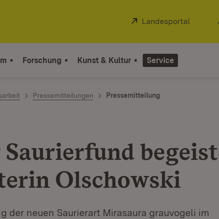
Extern:
Landesportal
(Öffnet
um
Forschung
Kunst & Kultur
Service
sarbeit
Pressemitteilungen
Pressemitteilung
 Saurierfund begeist
terin Olschowski
g der neuen Saurierart Mirasaura grauvogeli im