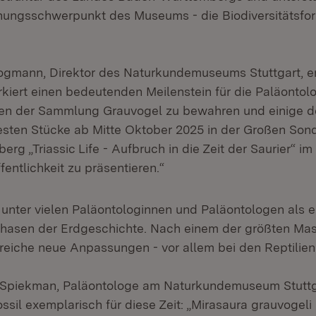
hungsschwerpunkt des Museums - die Biodiversitätsfo
Krogmann, Direktor des Naturkundemuseums Stuttgart, e
iert einen bedeutenden Meilenstein für die Paläontolo
ilien der Sammlung Grauvogel zu bewahren und einige d
ten Stücke ab Mitte Oktober 2025 in der Großen Son
rg „Triassic Life - Aufbruch in die Zeit der Saurier“ 
entlichkeit zu präsentieren.“
lt unter vielen Paläontologinnen und Paläontologen als e
hasen der Erdgeschichte. Nach einem der größten Ma
reiche neue Anpassungen - vor allem bei den Reptilien
 Spiekman, Paläontologe am Naturkundemuseum Stuttga
sil exemplarisch für diese Zeit: „Mirasaura grauvogeli i