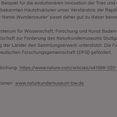
eispiel für die evolutionären Innovation der Trias und 
nbekannten Hautstrukturen unser Verständnis der Repti
 Name ‚Wundersaurier‘ passt daher gut zu dieser beso
sterium für Wissenschaft, Forschung und Kunst Bade
lschaft zur Förderung des Naturkundemuseums Stuttgar
ung der Länder den Sammlungserwerb unterstützt. Die F
Deutschen Forschungsgemeinschaft (DFG) gefördert.
tlichung:
https://www.nature.com/articles/s41586-025
tionen:
www.naturkundemuseum-bw.de