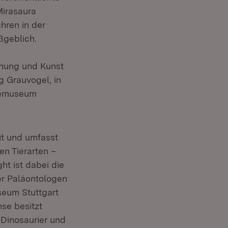
Mirasaura
hren in der
ßgeblich.
schung und Kunst
 Grauvogel, in
ndemuseum
it und umfasst
en Tierarten –
t ist dabei die
er Paläontologen
seum Stuttgart
hse besitzt
 Dinosaurier und