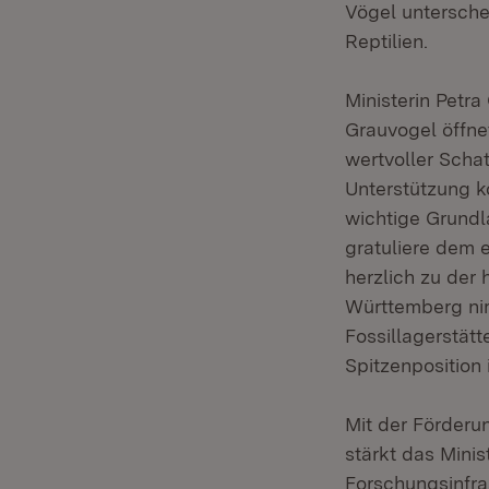
Vögel unterschei
Reptilien.
Ministerin Petr
Grauvogel öffne
wertvoller Schat
Unterstützung k
wichtige Grundl
gratuliere dem
herzlich zu der
Württemberg nim
Fossillagerstätt
Spitzenposition
Mit der Förder
stärkt das Mini
Forschungsinfra