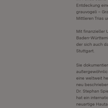
Entdeckung eine
grauvogeli – Gr
Mittleren Trias 
Mit finanzielle
Baden-Württemb
der sich auch 
Stuttgart.
Sie dokumentier
außergewöhnlich
eine weltweit h
neu beschrieben
Dr. Stephan Spi
hat ein interna
neuartige Hauta