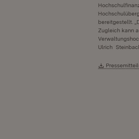
Hochschulfinanz
Hochschulüberg
bereitgestellt. 
Zugleich kann a
Verwaltungshoch
Ulrich Steinbac
Download:
Pressemittei