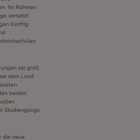
ern. Im Rahmen
ge versetzt
gen künftig
nd
ngshochschulen
ungen sei groß.
 sei dem Land
fassten
den beiden
vollen
en Studiengangs
r die neue