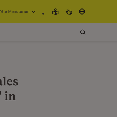
 in neuem Fenster)
Alle Ministerien
ales
 in