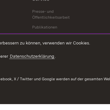
Presse- und
Öffentlichkeitsarbeit
Publikationen
Kontakt
es
erbessern zu können, verwenden wir Cookies.
Mediathek
serer
Datenschutzerklärung
.
Ausschreibungen
tur
ebook, X / Twitter und Google werden auf der gesamten Webs
Kontakt
Benutzungshinweise
Datens