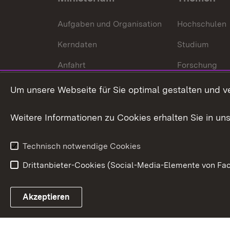
Aufgaben und Organisation
Hochschulen
Kerndaten
Studium
Anfahrt
Forschung
International
Um unsere Webseite für Sie optimal gestalten und v
Europa
Weitere Informationen zu Cookies erhalten Sie in un
Kunst und Kul
Technisch notwendige Cookies
Drittanbieter-Cookies (Social-Media-Elemente von Fac
Link zum Landesportal
Akzeptieren