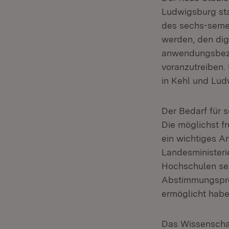
Ludwigsburg sta
des sechs-semes
werden, den di
anwendungsbezo
voranzutreiben.
in Kehl und Lud
Der Bedarf für 
Die möglichst f
ein wichtiges A
Landesminister
Hochschulen seh
Abstimmungspro
ermöglicht habe
Das Wissenschaf