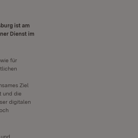
burg ist am
ner Dienst im
wie für
tlichen
insames Ziel
t und die
ser digitalen
hoch
 und