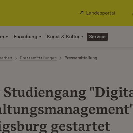
Extern:
Landesportal
(Öffnet
um
Forschung
Kunst & Kultur
Service
sarbeit
Pressemitteilungen
Pressemitteilung
 Studiengang "Digit
ltungsmanagement"
gsburg gestartet