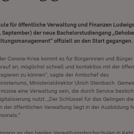
ule für öffentliche Verwaltung und Finanzen Ludwigs
. September) der neue Bachelorstudiengang „Gehobe
altungsmanagement“ offiziell an den Start gegangen.
 der Corona-Krise kommt es für Bürgerinnen und Bürger 
auf an, möglichst schnell und kontaktlos mit der öffen
ragieren zu können“, sagte der Amtschef des
nisteriums, Ministerialdirektor Ulrich Steinbach. Geme
n müsse eine Verwaltung sein, die durch Service bestich
igitalisierung nutzt. „Der Schlüssel für das Gelingen die
n der öffentlichen Verwaltung liegt in der Ausbildung 
ersonals.“
engang an den beiden Verwaltungshochschulen in Kehl