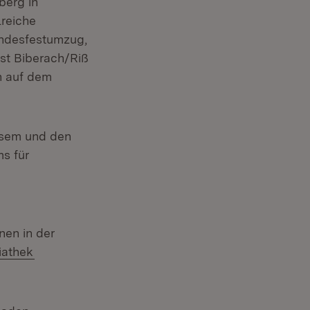
berg in
lreiche
andesfestumzug,
ist Biberach/Riß
n auf dem
esem und den
s für
nen in der
iathek