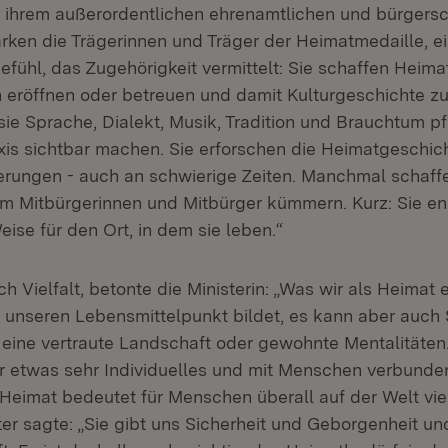
it ihrem außerordentlichen ehrenamtlichen und bürgersc
ken die Trägerinnen und Träger der Heimatmedaille, e
fühl, das Zugehörigkeit vermittelt: Sie schaffen Heima
 eröffnen oder betreuen und damit Kulturgeschichte z
ie Sprache, Dialekt, Musik, Tradition und Brauchtum p
axis sichtbar machen. Sie erforschen die Heimatgeschic
rungen - auch an schwierige Zeiten. Manchmal schaffe
um Mitbürgerinnen und Mitbürger kümmern. Kurz: Sie en
Weise für den Ort, in dem sie leben.“
h Vielfalt, betonte die Ministerin: „Was wir als Heima
er unseren Lebensmittelpunkt bildet, es kann aber auch
, eine vertraute Landschaft oder gewohnte Mentalitäten.
r etwas sehr Individuelles und mit Menschen verbunden
Heimat bedeutet für Menschen überall auf der Welt viel
r sagte: „Sie gibt uns Sicherheit und Geborgenheit und 