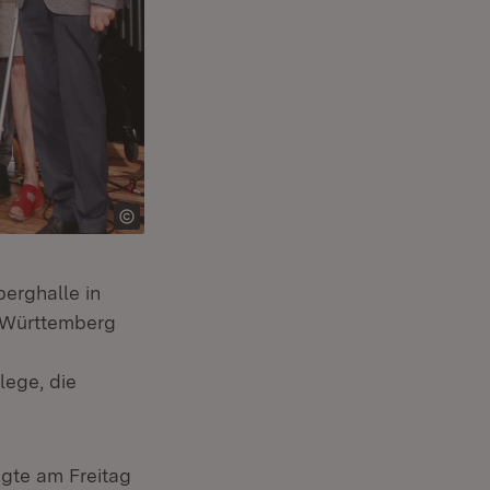
berghalle in
-Württemberg
d
lege, die
agte am Freitag