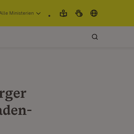
 in neuem Fenster)
Alle Ministerien
rger
aden-