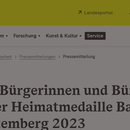
Extern:
Landesportal
(Öffnet
um
Forschung
Kunst & Kultur
Service
sarbeit
Pressemitteilungen
Pressemitteilung
Bürgerinnen und Bü
er Heimatmedaille B
temberg 2023