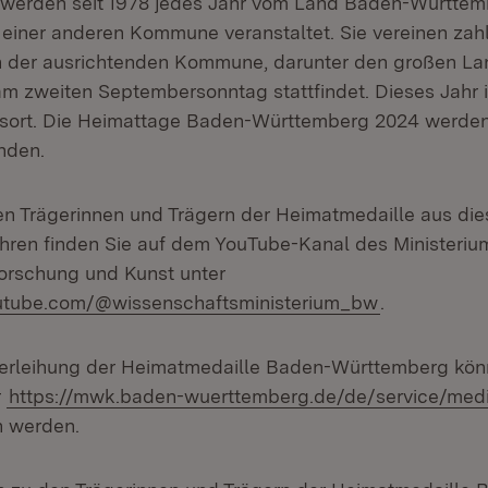
 werden seit 1978 jedes Jahr vom Land Baden-Württem
 einer anderen Kommune veranstaltet. Sie vereinen zah
n der ausrichtenden Kommune, darunter den großen L
 am zweiten Septembersonntag stattfindet. Dieses Jahr 
gsort. Die Heimattage Baden-Württemberg 2024 werde
inden.
en Trägerinnen und Trägern der Heimatmedaille aus di
ren finden Sie auf dem YouTube-Kanal des Ministerium
orschung und Kunst unter
utube.com/@wissenschaftsministerium_bw
.
Verleihung der Heimatmedaille Baden-Württemberg kön
r
https://mwk.baden-wuerttemberg.de/de/service/med
n werden.