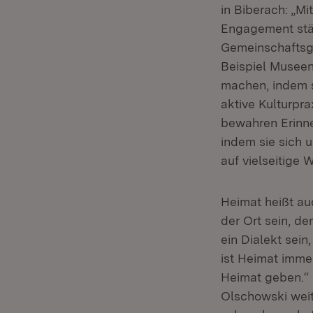
in Biberach: „M
Engagement stär
Gemeinschaftsge
Beispiel Museen
machen, indem s
aktive Kulturpr
bewahren Erinne
indem sie sich 
auf vielseitige 
Heimat heißt auc
der Ort sein, d
ein Dialekt sein
ist Heimat imme
Heimat geben.“ 
Olschowski weite