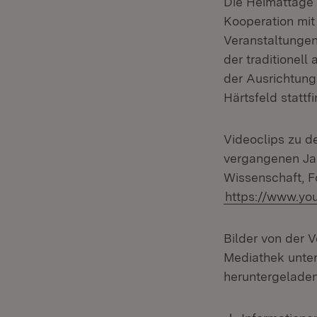
Die Heimattage
Kooperation mit
Veranstaltunge
der traditionell
der Ausrichtun
Härtsfeld stattf
Videoclips zu d
vergangenen Jah
Wissenschaft, F
https://www.yo
Bilder von der 
Mediathek unte
heruntergelade
Download: