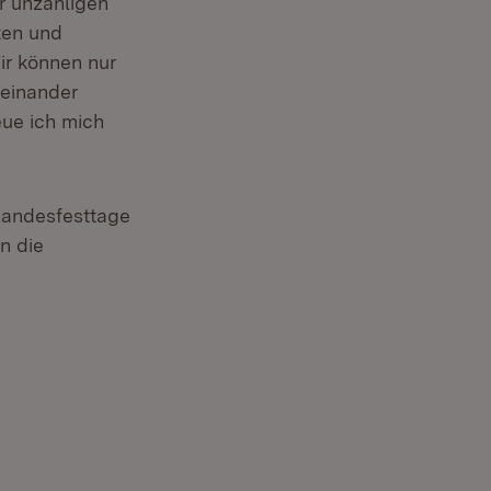
r unzähligen
ten und
ir können nur
teinander
eue ich mich
 Landesfesttage
n die