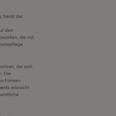
, berät der
uf den
ezirken, die mit
htumspflege
chnet, die sich
. Die
ten Formen
ents erbracht
namtliche