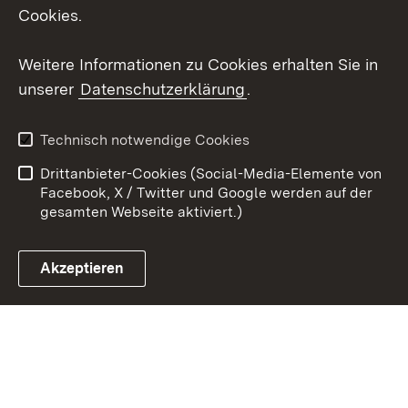
Social Wall
Cookies.
Youtube
Weitere Informationen zu Cookies erhalten Sie in
unserer
Datenschutzerklärung
.
Zum 
Kontakt
Benutzungshinweise
Technisch notwendige Cookies
Datenschutz
Barrierefreiheit
Drittanbieter-Cookies (Social-Media-Elemente von
Impressum
Cookies
Facebook, X / Twitter und Google werden auf der
gesamten Webseite aktiviert.)
Akzeptieren
Link zum Landesportal