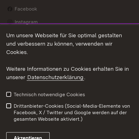
Facebook
Instagram
Um unsere Webseite für Sie optimal gestalten
LinkedIn
und verbessern zu können, verwenden wir
Social Wall
Cookies.
Youtube
Weitere Informationen zu Cookies erhalten Sie in
unserer
Datenschutzerklärung
.
Zum 
Kontakt
Benutzungshinweise
Technisch notwendige Cookies
Datenschutz
Barrierefreiheit
Drittanbieter-Cookies (Social-Media-Elemente von
Impressum
Cookies
Facebook, X / Twitter und Google werden auf der
gesamten Webseite aktiviert.)
Akzeptieren