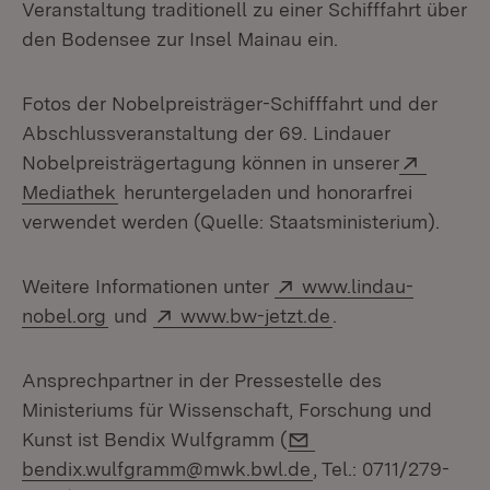
Veranstaltung traditionell zu einer Schifffahrt über
den Bodensee zur Insel Mainau ein.
Fotos der Nobelpreisträger-Schifffahrt und der
Abschlussveranstaltung der 69. Lindauer
Extern:
Nobelpreisträgertagung können in unserer
(Öffnet in neuem Fenster)
Mediathek
heruntergeladen und honorarfrei
verwendet werden (Quelle: Staatsministerium).
Extern:
Weitere Informationen unter
www.lindau-
(Öffnet in neuem Fenster)
Extern:
(Öffnet in neuem 
nobel.org
und
www.bw-jetzt.de
.
Ansprechpartner in der Pressestelle des
Ministeriums für Wissenschaft, Forschung und
E-Mail:
Kunst ist Bendix Wulfgramm (
bendix.wulfgramm@mwk.bwl.de
, Tel.: 0711/279-