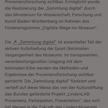
Provenienzforschung sichtbar. Ermöglicht wurde
die Realisierung der „Sammlung digital“ durch
das Ministerium für Wissenschaft, Forschung und
Kunst Baden-Württemberg im Rahmen des
Förderprogramms „Digitale Wege ins Museum“.
Extern:
(Öffnet in neuem Fenster)
Die
„Sammlung digital“
ist essentieller Teil der
aktiven Aufarbeitung der (post-)kolonialen
Vergangenheit des Museums. Im transparenten,
verantwortungs­vollen Umgang mit dem
kolonialen Erbe werden die Methoden und
Ergebnisse der Provenienzforschung sichtbar
gemacht. Die „Sammlung digital“ flankiert und
vertieft auf diese Weise das von der Kulturstiftung
des Bundes geförderte Projekt „LindenLAB:
Provenienz, Partizipation, Präsentation“, das sich
mit Wegen in die Zukunft des Linden-Museums