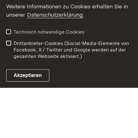
Weitere Informationen zu Cookies erhalten Sie in
unserer
Datenschutzerklärung
.
Zum 
Kontakt
Benutzungshinweise
Technisch notwendige Cookies
Datenschutz
Barrierefreiheit
Drittanbieter-Cookies (Social-Media-Elemente von
Impressum
Cookies
Facebook, X / Twitter und Google werden auf der
gesamten Webseite aktiviert.)
Akzeptieren
Link zum Landesportal