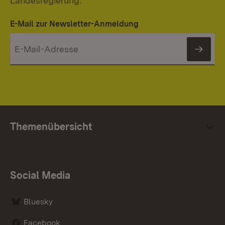
Landesregierung.
E-Mail zur Newsletter-Anmeldung
News
Themenübersicht
Social Media
Bluesky
Facebook