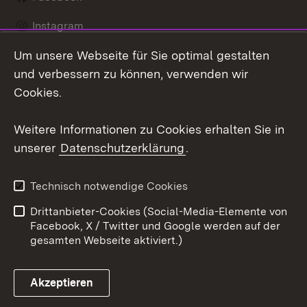
Instagram
Um unsere Webseite für Sie optimal gestalten
LinkedIn
und verbessern zu können, verwenden wir
Social Wall
Cookies.
Youtube
Weitere Informationen zu Cookies erhalten Sie in
unserer
Datenschutzerklärung
.
Zum 
Kontakt
Benutzungshinweise
Technisch notwendige Cookies
Datenschutz
Barrierefreiheit
Drittanbieter-Cookies (Social-Media-Elemente von
Impressum
Cookies
Facebook, X / Twitter und Google werden auf der
gesamten Webseite aktiviert.)
Akzeptieren
Link zum Landesportal