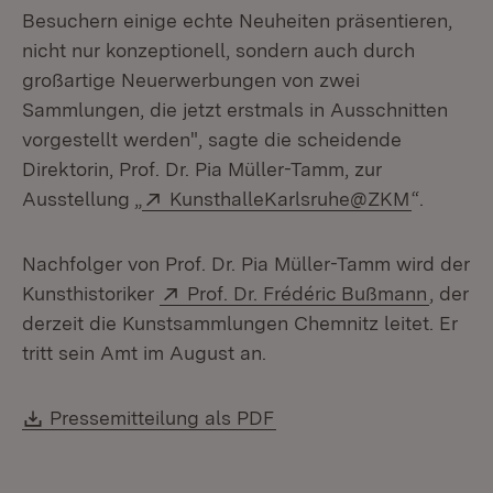
Besuchern einige echte Neuheiten präsentieren,
nicht nur konzeptionell, sondern auch durch
großartige Neuerwerbungen von zwei
Sammlungen, die jetzt erstmals in Ausschnitten
vorgestellt werden", sagte die scheidende
Direktorin, Prof. Dr. Pia Müller-Tamm, zur
Extern:
(Öffnet i
Ausstellung „
KunsthalleKarlsruhe@ZKM
“.
Nachfolger von Prof. Dr. Pia Müller-Tamm wird der
Extern:
(Öffnet
Kunsthistoriker
Prof. Dr. Frédéric Bußmann
, der
derzeit die Kunstsammlungen Chemnitz leitet. Er
tritt sein Amt im August an.
Download:
(Öffnet in neuem Fenste
Pressemitteilung als PDF