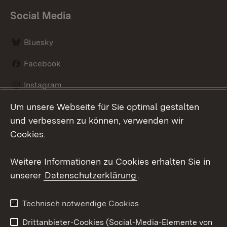
Social Media
Bluesky
Facebook
Instagram
Um unsere Webseite für Sie optimal gestalten
LinkedIn
und verbessern zu können, verwenden wir
Social Wall
Cookies.
Youtube
Weitere Informationen zu Cookies erhalten Sie in
unserer
Datenschutzerklärung
.
Zum 
Kontakt
Benutzungshinweise
Technisch notwendige Cookies
Datenschutz
Barrierefreiheit
Drittanbieter-Cookies (Social-Media-Elemente von
Impressum
Cookies