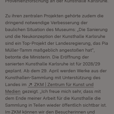
Provenienzforschung an der Kunsthalle Karlsruhe.
Zu ihren zentralen Projekten gehörte zudem die
dringend notwendige Verbesserung der
baulichen Situation des Museums: „Die Sanierung
und die Neukonzeption der Kunsthalle Karlsruhe
sind ein Top-Projekt der Landesregierung, das Pia
Müller-Tamm maßgeblich angestoßen hat“,
betonte die Ministerin. Die Eröffnung der
sanierten Kunsthalle Karlsruhe ist für 2028/29
geplant. Ab dem 29. April werden Werke aus der
Kunsthallen-Sammlung mit Unterstützung des
Extern:
Landes im
ZKM | Zentrum für Kunst und
(Öffnet in neuem Fenster)
Medien
gezeigt. „Ich freue mich sehr, dass mit
dem Ende meiner Arbeit für die Kunsthalle die
Sammlung in Teilen wieder öffentlich sichtbar ist.
Im ZKM können wir den Besucherinnen und