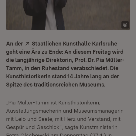
Extern:
(Öffnet
An der
Staatlichen Kunsthalle Karlsruhe
geht eine Ära zu Ende: An diesem Freitag wird
die langjährige Direktorin, Prof. Dr. Pia Müller-
Tamm, in den Ruhestand verabschiedet. Die
Kunsthistorikerin stand 14 Jahre lang an der
Spitze des traditionsreichen Museums.
„Pia Müller-Tamm ist Kunsthistorikerin,
Ausstellungsmacherin und Museumsmanagerin
mit Leib und Seele, mit Herz und Verstand, mit
Gespür und Geschick“, sagte Kunstministerin
Petra Olschowski am Donnerstag (27.4.) in