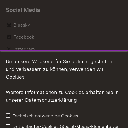
Social Media
Bluesky
Facebook
Instagram
Um unsere Webseite für Sie optimal gestalten
LinkedIn
und verbessern zu können, verwenden wir
Social Wall
Cookies.
Youtube
Weitere Informationen zu Cookies erhalten Sie in
unserer
Datenschutzerklärung
.
Zum 
Kontakt
Benutzungshinweise
Technisch notwendige Cookies
Datenschutz
Barrierefreiheit
Drittanbieter-Cookies (Social-Media-Elemente von
Impressum
Cookies