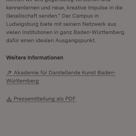
kennenlernen und neue, kreative Impulse in die
Gesellschaft senden.“ Der Campus in
Ludwigsburg biete mit seinem Netzwerk aus
vielen Institutionen in ganz Baden-Württemberg
dafür einen idealen Ausgangspunkt.
Weitere Informationen
Extern:
Akademie für Darstellende Kunst Baden-
(Öffnet in neuem Fenster)
Württemberg
Download:
(Öffnet in neuem Fenste
Pressemitteilung als PDF