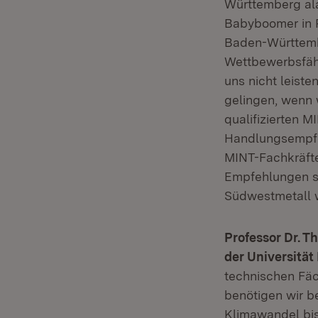
Württemberg ala
Babyboomer in 
Baden-Württemb
Wettbewerbsfäh
uns nicht leiste
gelingen, wenn 
qualifizierten M
Handlungsempfe
MINT-Fachkräfte
Empfehlungen se
Südwestmetall wi
Professor Dr. 
der Universitä
technischen Fäc
benötigen wir b
Klimawandel bis