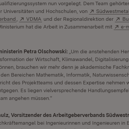
lifizierungssystem nun vorgelegt. Dem Team gehörten
Extern:
er Universitäten und Hochschulen, von
Südwestmetal
(Öffnet in neuem Fenster)
Extern:
(Öffnet in neuem Fenster)
Ex
erband
,
VDMA
und der Regionaldirektion der
Bu
n neuem Fenster)
Ext
inisterium hat die Arbeit in Zusammenarbeit mit
e-
inisterin Petra Olschowski:
„Um die anstehenden Her
sformation der Wirtschaft, Klimawandel, Digitalisierun
önnen, brauchen wir mehr denn je akademische Fachkr
 den Bereichen Mathematik, Informatik, Naturwissensc
richt des Projektteams und dessen Expertise nehmen w
tgegen. Es liegen vielversprechende Handlungsempfeh
nsam angehen müssen.“
hulz, Vorsitzender des Arbeitgeberverbands Südwest
achkräftemangel bei Ingenieurinnen und Ingenieuren in