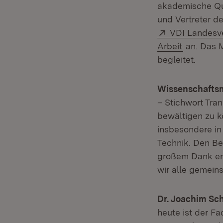
akademische Qua
und Vertreter d
Extern:
VDI Landesv
(Öffnet i
Arbeit
an. Das M
begleitet.
Wissenschaftsm
– Stichwort Tran
bewältigen zu k
insbesondere in
Technik. Den Be
großem Dank en
wir alle gemei
Dr. Joachim Sc
heute ist der F