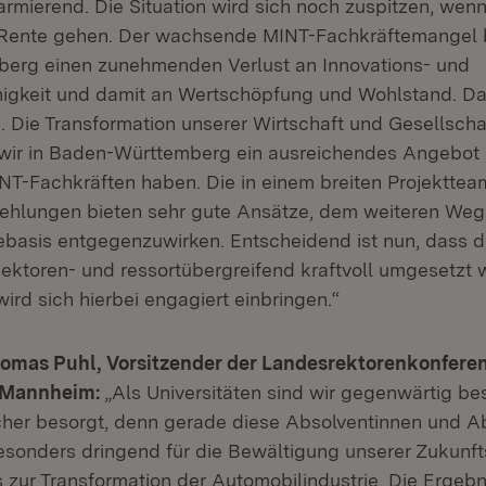
rmierend. Die Situation wird sich noch zuspitzen, wenn
Rente gehen. Der wachsende MINT-Fachkräftemangel b
erg einen zunehmenden Verlust an Innovations- und
igkeit und damit an Wertschöpfung und Wohlstand. Da
n. Die Transformation unserer Wirtschaft und Gesellscha
wir in Baden-Württemberg ein ausreichendes Angebot 
INT-Fachkräften haben. Die in einem breiten Projekttea
hlungen bieten sehr gute Ansätze, dem weiteren Weg
basis entgegenzuwirken. Entscheidend ist nun, dass d
ktoren- und ressortübergreifend kraftvoll umgesetzt 
rd sich hierbei engagiert einbringen.“
Thomas Puhl, Vorsitzender der Landesrektorenkonfere
t Mannheim:
„Als Universitäten sind wir gegenwärtig b
her besorgt, denn gerade diese Absolventinnen und A
esonders dringend für die Bewältigung unserer Zukunf
 zur Transformation der Automobilindustrie. Die Ergebn