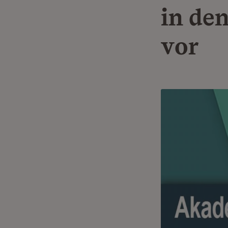
in de
vor