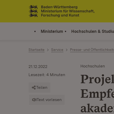
Zum Inhalt springen
Link zur Startseite
Ministerium
Hochschulen & Studi
Startseite
Service
Presse- und Öffentlichkeit
Hochschulen
21.12.2022
Proje
Lesezeit: 4 Minuten
Teilen
Empf
Text vorlesen
akade