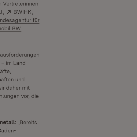
 Vertreterinnen
(Öffnet in neuem Fenster)
Extern:
(Öffnet in neuem Fenster)
l
,
BWIHK
,
tern:
ndesagentur für
ern:
(Öffnet in neuem Fenster)
mobil BW
ausforderungen
g – im Land
äfte,
haften und
ir daher mit
lungen vor, die
metall:
„Bereits
 Baden-