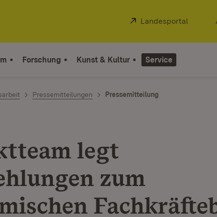
Extern:
Landesportal
(Öffnet
um
Forschung
Kunst & Kultur
Service
sarbeit
Pressemitteilungen
Pressemitteilung
ktteam legt
ehlungen zum
mischen Fachkräfte