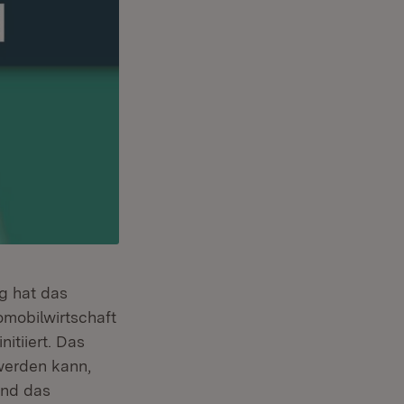
g hat das
mobilwirtschaft
itiiert. Das
werden kann,
und das