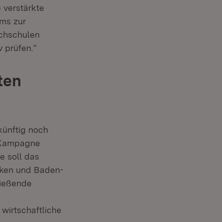
 verstärkte
ms zur
ochschulen
 prüfen.“
ten
künftig noch
e Kampagne
e soll das
ärken und Baden-
ließende
 wirtschaftliche