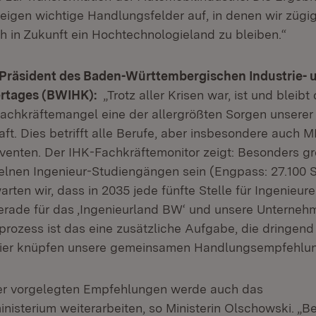
eigen wichtige Handlungsfelder auf, in denen wir zügi
 in Zukunft ein Hochtechnologieland zu bleiben.“
, Präsident des Baden-Württembergischen Industrie- 
tages (BWIHK):
„Trotz aller Krisen war, ist und bleibt 
achkräftemangel eine der allergrößten Sorgen unserer
ft. Dies betrifft alle Berufe, aber insbesondere auch M
enten. Der IHK-Fachkräfte­monitor zeigt: Besonders gr
elnen Ingenieur-Studiengängen sein (Engpass: 27.100 St
arten wir, dass in 2035 jede fünfte Stelle für Ingenieure
rade für das ‚Ingenieurland BW‘ und unsere Unterneh
prozess ist das eine zusätzliche Aufgabe, die dringe
ier knüpfen unsere gemeinsamen Handlungsempfehlun
der vorgelegten Empfehlungen werde auch das
isterium weiterarbeiten, so Ministerin Olschowski. „Be