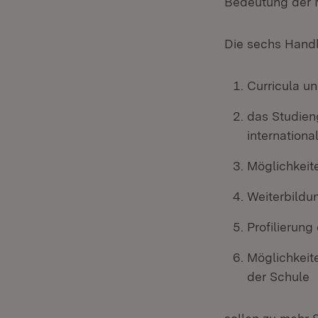
Bedeutung der M
Die sechs Handl
Curricula u
das Studien
internationa
Möglichkeit
Weiterbildu
Profilierun
Möglichkeit
der Schule