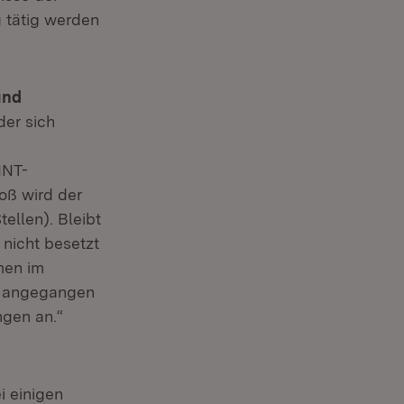
g tätig werden
und
der sich
INT-
oß wird der
ellen). Bleibt
 nicht besetzt
men im
nd angegangen
gen an.“
i einigen