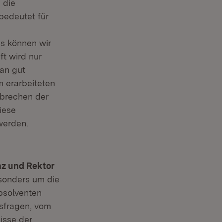
 die
edeutet für
s können wir
ft wird nur
an gut
m erarbeiteten
brechen der
iese
werden.
nz und Rektor
esonders um die
bsolventen
tsfragen, vom
isse der