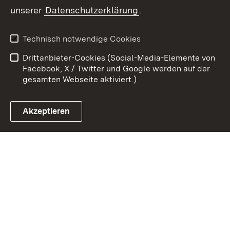
unserer
Datenschutzerklärung
.
Zum 
Kontakt
Benutzungshinweise
Technisch notwendige Cookies
Datenschutz
Barrierefreiheit
Drittanbieter-Cookies (Social-Media-Elemente von
Impressum
Cookies
Facebook, X / Twitter und Google werden auf der
gesamten Webseite aktiviert.)
Akzeptieren
Link zum Landesportal