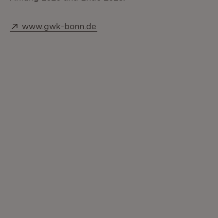
Extern:
(Öffnet in neuem Fenster)
www.gwk-bonn.de