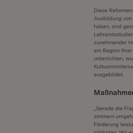
Diese Reformen m
Ausbildung von 
haben, sind ger
Lehramtsstudier
zunehmender He
am Beginn ihrer 
unterrichten, w
Kultusminister
ausgebildet.
Maßnahmen 
„Gerade die Frag
zimmern um­gehe
Förderung leist
stärksten. Wir w