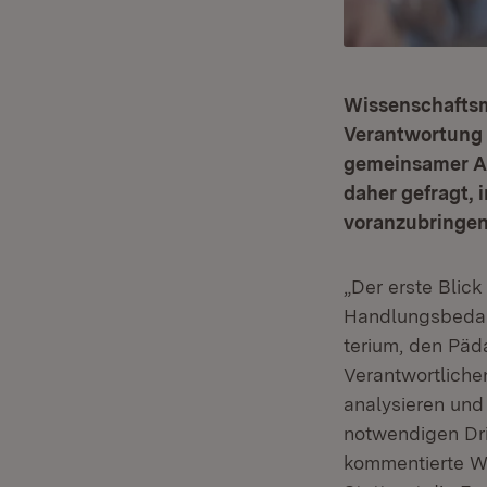
Wissenschaftsmi
Verantwortung 
gemeinsamer Auf
daher gefragt,
voranzubringen
„Der erste Blick
Handlungs­bedar
te­rium, den Pä
Verantwortlichen
analysieren und
notwendigen Dri
kommentierte Wi