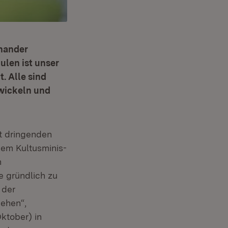
inander
len ist unser
. Alle sind
wickeln und
t dringen­den
em Kultus­minis­
n
e gründlich zu
 der
gehen“,
ktober) in