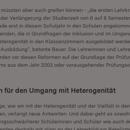
üssten aber auch greifen können - „die ersten Lehrkräf
der Verlängerung der Studienzeit von 6 auf 8 Semester 
ade erst in diesem Schuljahr in den Schulen angekom­m
enden, die in Grundfragen der Inklusion und im Umgan
terogenität in den Klassenzimmern ausgebildet werde
Ausbildung“, betonte Bauer. Die Lehrerinnen und Lehrer
urden vor diesen Reformen auf der Grundlage der Prüf
iums aus dem Jahr 2003 oder vorausgehender Prüfungs
für den Umgang mit Heterogenität
e, wie wir mit der Heterogenität und der Vielfalt in de
n, verlangt neue Antworten. Und dabei geht es sowoh
ungsschwächerer Schülerinnen und Schüler wie auch der
erden deshalb mit allen an der Lehrerbildung Beteiligte