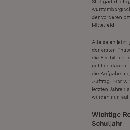
Stuttgart die E
württembergisch
der vorderen bz
Mittelfeld.
Alle seien jetz
der ersten Phas
die Fortbildunge
geht es darum, 
die Aufgabe a
Auftrag. Hier wi
letzten Jahren 
würden nun auf
Wichtige Re
Schuljahr