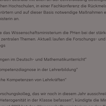
en Hochschulen, in einer Fachkonferenz die Rück­me
 erörtern und auf dieser Basis not­wendige Maßnahmen e
isterin an.
e das Wissenschaftsministerium die PHen bei der stärk
 zentralen Themen. Aktuell laufen die Forschungs- und
egs
rungen im Deutsch- und Mathematikunterricht“
Kompetenzdiagnose in der Lehrerbildung“
che Kompe­tenzen von Lehrkräften“
rschungskolleg, das wir noch in diesem Jahr ausschrei
terogenität in der Klasse befas­sen“, kündigte die Min