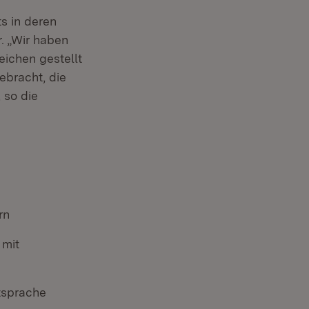
s in deren
r. „Wir haben
eichen gestellt
ebracht, die
 so die
rn
 mit
tsprache