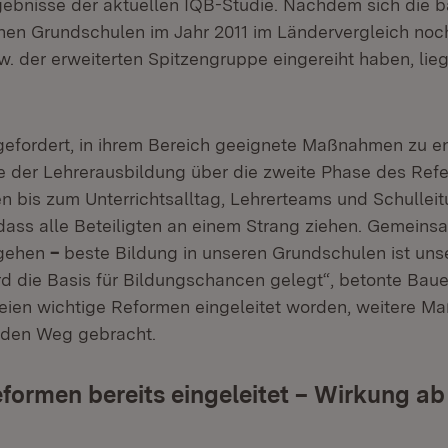
rgebnisse der aktuellen IQB-Studie. Nachdem sich die 
en Grundschulen im Jahr 2011 im Ländervergleich noc
w. der erweiterten Spitzengruppe eingereiht haben, lie
t gefordert, in ihrem Bereich geeignete Maßnahmen zu e
e der Lehrerausbildung über die zweite Phase des Refe
n bis zum Unterrichtsalltag, Lehrerteams und Schulleit
dass alle Beteiligten an einem Strang ziehen. Gemein
ngehen
–
beste Bildung in unseren Grundschulen ist un
rd die Basis für Bildungs­chancen gelegt“, betonte Bauer
seien wichtige Reformen eingeleitet worden, weitere 
 den Weg gebracht.
formen bereits eingeleitet – Wirkung a