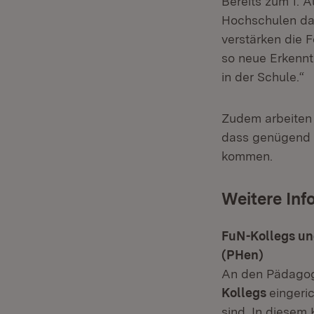
Bereits zum 1. 
Hochschulen das 
verstärken die 
so neue Erkennt
in der Schule.“
Zudem arbeiten 
dass genügend m
kommen.
Weitere Inf
FuN-Kollegs u
(PHen)
An den Pädago
Kollegs
eingeri
sind. In diesem