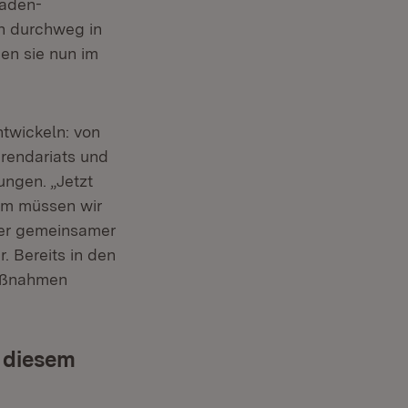
baden-
h durchweg in
gen sie nun im
ntwickeln: von
ren­dariats und
ungen. „Jetzt
sam müssen wir
ser gemeinsamer
. Bereits in den
Maßnahmen
b diesem