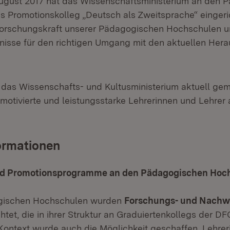
August 2017 hat das Wissen­schafts­­ministerium an den
Promotions­kolleg „Deutsch als Zweit­sprache“ eingeric
Forschungs­kraft unserer Pädago­gischen Hochschulen
nisse für den richtigen Umgang mit den aktuellen Her
das Wissenschafts- und Kultusministerium aktuell ge
otivierte und leistungsstarke Lehrerinnen und Lehrer 
ormationen
nd Promotionsprogramme an den Pädagogischen Hoc
gischen Hochschulen wurden
Forschungs- und Nachw
chtet, die in ihrer Struktur an Graduiertenkollegs der D
 Kontext wurde auch die Möglichkeit geschaffen, Lehre