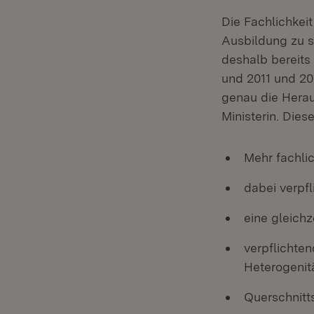
Die Fachlichkei
Ausbildung zu st
deshalb bereits 
und 2011 und 20
genau die Herau
Ministerin. Dies
Mehr fachli
dabei verpf
eine gleich
verpflichte
Heterogenit
Querschnitt