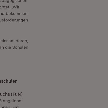
 Pädagogischen
htet. „Wir
 und bekommen
ausforderungen
meinsam daran,
an die Schulen
hschulen
uchs (FuN)
FG angelehnt
rinnen und