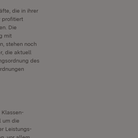
te, die in ihrer
profitiert
en. Die
g mit
n, stehen noch
, die aktuell
ungsordnung des
ordnungen
n Klassen­
l um die
 Leis­tungs­­
n, vor allem