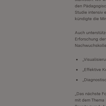
den Pädagogisch
Studie intensiv
kündigte die Min
Auch unterstütz
Erforschung der
Nachwuchskoll
„Visualisie
„Effektive 
„Diagnostis
„Das nächste Fo
mit dem Thema He