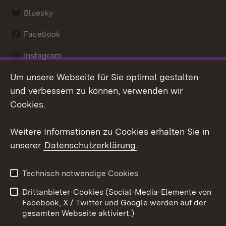
Bluesky
Facebook
Instagram
Um unsere Webseite für Sie optimal gestalten
LinkedIn
und verbessern zu können, verwenden wir
Social Wall
Cookies.
Youtube
Weitere Informationen zu Cookies erhalten Sie in
unserer
Datenschutzerklärung
.
Zum 
Kontakt
Benutzungshinweise
Technisch notwendige Cookies
Datenschutz
Barrierefreiheit
Drittanbieter-Cookies (Social-Media-Elemente von
Impressum
Cookies
Facebook, X / Twitter und Google werden auf der
gesamten Webseite aktiviert.)