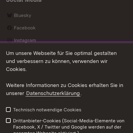
Bluesky
Facebook
Instagram
Um unsere Webseite für Sie optimal gestalten
LinkedIn
und verbessern zu können, verwenden wir
Social Wall
Cookies.
Youtube
Weitere Informationen zu Cookies erhalten Sie in
unserer
Datenschutzerklärung
.
Zum 
Kontakt
Benutzungshinweise
Technisch notwendige Cookies
Datenschutz
Barrierefreiheit
Drittanbieter-Cookies (Social-Media-Elemente von
Impressum
Cookies
Facebook, X / Twitter und Google werden auf der