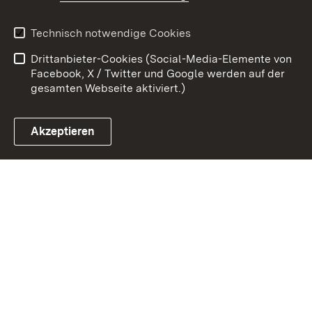
Kontakt
Benutzungshinweise
Technisch notwendige Cookies
Datenschutz
Barrierefreiheit
Drittanbieter-Cookies (Social-Media-Elemente von
Impressum
Cookies
Facebook, X / Twitter und Google werden auf der
gesamten Webseite aktiviert.)
Akzeptieren
Link zum Landesportal