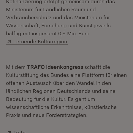
Kofinanzierung erfolgt gemeinsam durch das
Ministerium für Ländlichen Raum und
Verbraucherschutz und das Ministerium für
Wissenschaft, Forschung und Kunst jeweils
hälftig mit insgesamt 0,6 Mio. Euro.
Extern:
(Öffnet in neuem Fenster)
Lernende Kulturregion
Mit dem
TRAFO Ideenkongress
schafft die
Kulturstiftung des Bundes eine Plattform für einen
offenen Austausch über den Wandel in den
ländlichen Regionen Deutschlands und seine
Bedeutung für die Kultur. Es geht um
wissenschaftliche Erkenntnisse, künstlerische
Praxis und neue Förderstrategien.
Extern:
(Öffnet in neuem Fenster)
Trafo