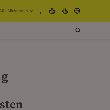
 in neuem Fenster)
Alle Ministerien
ng
sten