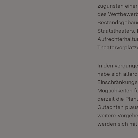
zugunsten einer 
des Wettbewerbs
Bestandsgebäud
Staatstheaters.
Aufrechterhaltu
Theatervorplat
In den vergange
habe sich aller
Einschränkungen
Möglichkeiten f
derzeit die Pla
Gutachten plausi
weitere Vorgehe
werden sich mi