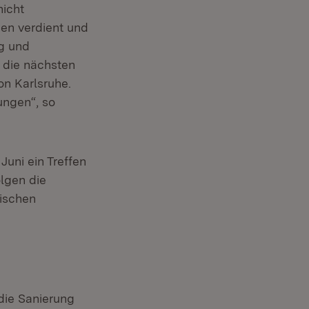
nicht
men verdient und
ng und
 die nächsten
on Karlsruhe.
ungen“, so
uni ein Treffen
lgen die
dischen
die Sanierung