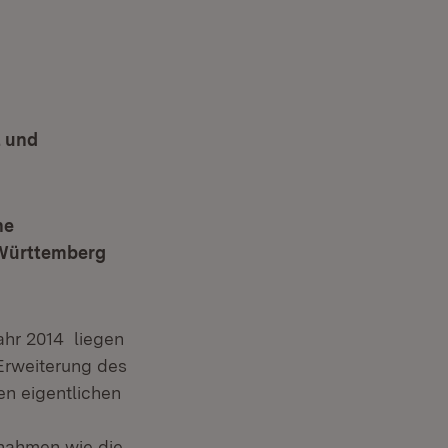
t und
ne
n-Württemberg
hr 2014 liegen
Erweiterung des
en eigentlichen
ßnahmen wie die