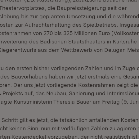
heatervorplatzes, die Baupreis­steigerung seit der
lobung bis zur geplanten Umsetzung und die während
osten zur Aufrechterhaltung des Spiel­betriebs. Insgesa
ostenrahmen von 270 bis 325 Millionen Euro (Vollkosten
rweiterung des Badischen Staats­theaters in Karlsruhe 
iegerentwurfs aus dem Wettbe­werb von Delugan Meiss
u den ersten bisher vorliegenden Zahlen und im Zuge 
 des Bauvorhabens haben wir jetzt erstmals eine Gesa
toren. Der uns jetzt vorliegende Kostenrahmen zeigt di
Projekts auf, das Neubau, Sanierung und Interimslösu
sagte Kunstministerin Theresia Bauer am Freitag (9. Jun
 Schritt gilt es jetzt, die tatsächlich anfallenden Koste
cht keinen Sinn, nun mit vorläufigen Zahlen zu agieren 
erten Kostendeckel vorzugeben, der nicht realistisch is