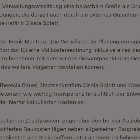
n Verwaltungsratssitzung eine belastbare Größe als Gr
dungen, die derzeit auch durch ein externes Gutachten 
sekretärin Gisela Splett.
er Frank Mentrup: „Die Vertiefung der Planung ermögl
Korridor für eine Vollkostenrechnung inklusive eines de
 zu benennen, mit dem wir das Gesamtprojekt dem Ge
 das weitere Vorgehen vorstellen können.“
 Theresia Bauer, Staatssekretärin Gisela Splett und Ob
etonten, wie wichtig Transparenz hinsichtlich der Entw
er hierfür kalkulierten Kosten sei.
deutlichen Zusatzkosten gegenüber den bei der Auslo
ifferten Baukosten lägen neben allgemeinen Baupreis
benkosten und Risikopuffern unter anderem im höhere