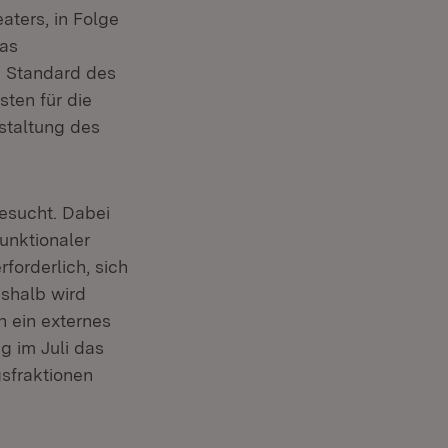
aters, in Folge
das
 Standard des
ten für die
staltung des
esucht. Dabei
unktionaler
forderlich, sich
shalb wird
h ein externes
g im Juli das
sfraktionen