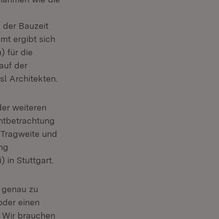
 der Bauzeit
mt ergibt sich
) für die
auf der
l Architekten.
der weiteren
mtbetrachtung
e Tragweite und
ng
i) in Stuttgart.
n genau zu
oder einen
t. Wir brauchen