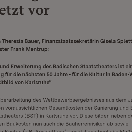
jetzt vor
 Theresia Bauer, Finanzstaatssekretärin Gisela Splet
ter Frank Mentrup:
und Erweiterung des Badischen Staatstheaters ist ei
 für die nächsten 50 Jahre - für die Kultur in Bade
dtbild von Karlsruhe“
Überarbeitung des Wettbewerbsergebnisses aus dem Ja
en voraussichtlichen Gesamtkosten der Sanierung und 
stheaters (BST) in Karlsruhe vor. Diese bilden neben d
en Baukosten nun auch die Bauherren­risiken ab sowie
he Kosten (z.B. Ausstattung), zusätzliche bau­liche Ma