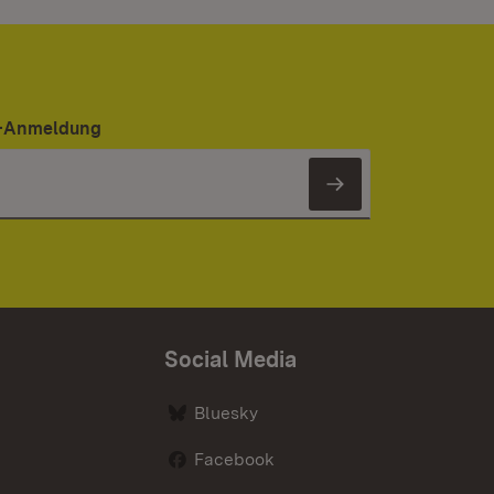
er-Anmeldung
Newsletter 
Social Media
Bluesky
Facebook