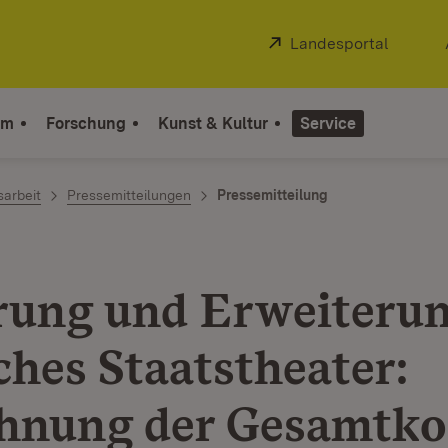
Extern:
Landesportal
(Öffnet
um
Forschung
Kunst & Kultur
Service
sarbeit
Pressemitteilungen
Pressemitteilung
rung und Erweiteru
ches Staatstheater:
hnung der Gesamtko