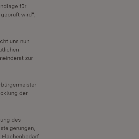
undlage für
geprüft wird“,
icht uns nun
utlichen
meinderat zur
erbürgermeister
icklung der
bung des
steigerungen,
n Flächenbedarf