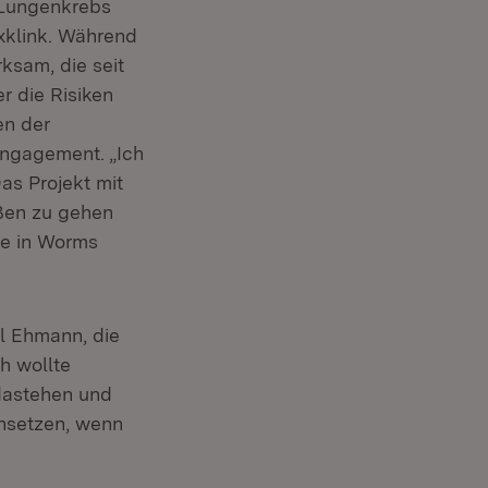
 Lungenkrebs
xklink. Während
ksam, die seit
r die Risiken
en der
Engagement. „Ich
as Projekt mit
ußen zu gehen
ie in Worms
l Ehmann, die
h wollte
 dastehen und
insetzen, wenn