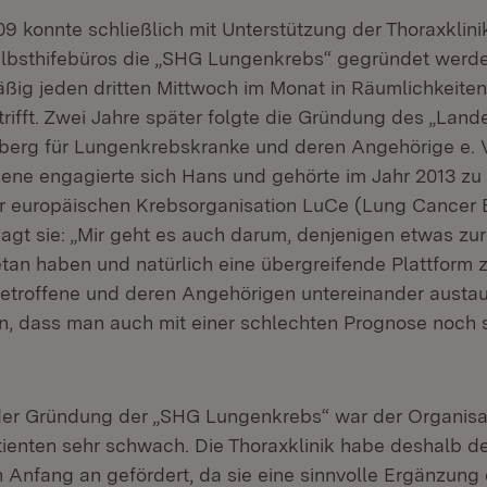
9 konnte schließlich mit Unterstützung der Thoraxklin
lbsthifebüros die „SHG Lungenkrebs“ gegründet werden
ßig jeden dritten Mittwoch im Monat in Räumlichkeite
rifft. Zwei Jahre später folgte die Gründung des „Lan
erg für Lungenkrebskranke und deren Angehörige e. V
ene engagierte sich Hans und gehörte im Jahr 2013 zu
der europäischen Krebsorganisation LuCe (Lung Cancer 
 sagt sie: „Mir geht es auch darum, denjenigen etwas z
etan haben und natürlich eine übergreifende Plattform z
Betroffene und deren Angehörigen untereinander austa
en, dass man auch mit einer schlechten Prognose noch
der Gründung der „SHG Lungenkrebs“ war der Organisa
enten sehr schwach. Die Thoraxklinik habe deshalb d
 Anfang an gefördert, da sie eine sinnvolle Ergänzung