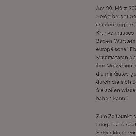
Am 30. März 200
Heidelberger Se
seitdem regelmä
Krankenhauses t
Baden-Württemb
europäischer Eb
Mitinitiatoren 
ihre Motivation
die mir Gutes g
durch die sich 
Sie sollen wiss
haben kann.“
Zum Zeitpunkt 
Lungenkrebspati
Entwicklung von