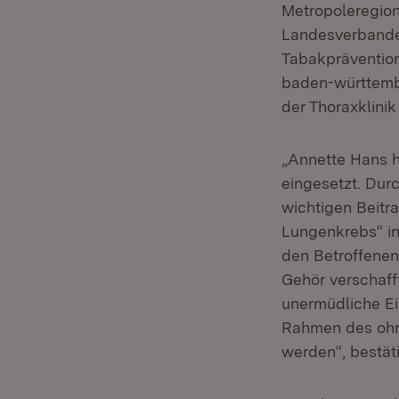
Metropoleregio
Landesverbande
Tabakprävention
baden-württembe
der Thoraxklinik 
„Annette Hans h
eingesetzt. Dur
wichtigen Beitra
Lungenkrebs“ in 
den Betroffenen
Gehör verschaff
unermüdliche Ei
Rahmen des ohn
werden“, bestätig