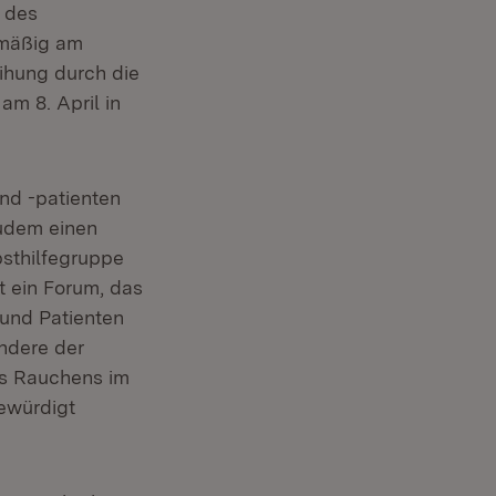
 des
lmäßig am
ihung durch die
m 8. April in
nd -patienten
zudem einen
bsthilfegruppe
t ein Forum, das
 und Patienten
ondere der
es Rauchens im
ewürdigt