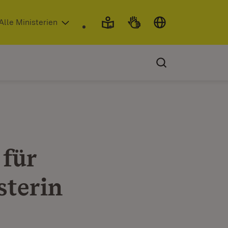
 in neuem Fenster)
Alle Ministerien
 für
sterin