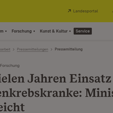
Extern:
Landesportal
(Öffnet
um
Forschung
Kunst & Kultur
Service
sarbeit
Pressemitteilungen
Pressemitteilung
 Forschung
ielen Jahren Einsatz
nkrebskranke: Mini
eicht