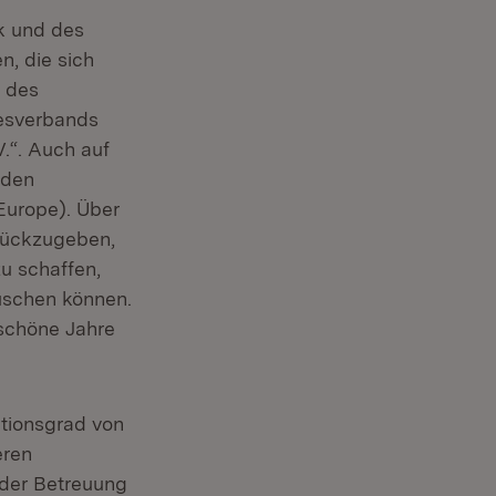
ik und des
, die sich
n des
desverbands
.“. Auch auf
 den
Europe). Über
urückzugeben,
u schaffen,
uschen können.
 schöne Jahre
tionsgrad von
eren
 der Betreuung