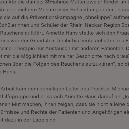
krankte die damals 39-jährige Mutter zweier Kinder an
ch über mehrere Monate einer Behandlung in der Thora
de sie auf die Präventionskampagne „ohnekippe“ aufmer
Schülerinnen und Schüler der Rhein-Neckar-Region übe
Rauchens aufklärt. Annette Hans stellte sich den Frag
dies war der Grundstein für ihr bis heute anhaltendes 
einer Therapie nur Austausch mit anderen Patienten. D
t mir die Möglichkeit mit meiner Geschichte nach dra
hen über die Folgen des Rauchens aufzuklären“, so d
e Hans.
Arbeit kam dem damaligen Leiter des Projekts, Michae
sthilfegruppe und er sprach Annette Hans darauf an. „Ic
enen Mut machen, ihnen zeigen, dass sie nicht alleine
dürfnisse und Rechte der Patienten und Angehörigen e
ht dazu in der Lage sind.“