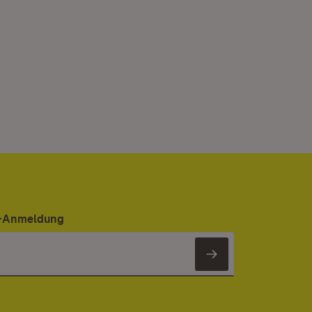
er-Anmeldung
Newsletter 