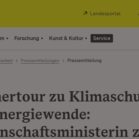
Extern:
Landesportal
(Öffnet
um
Forschung
Kunst & Kultur
Service
sarbeit
Pressemitteilungen
Pressemitteilung
rtour zu Klimasch
nergiewende:
nschaftsministerin 