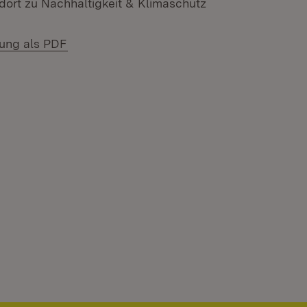
ort zu Nachhaltigkeit & Klimaschutz
(Öffnet in neuem Fenster)
lung als PDF