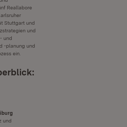
ünf Reallabore
arlsruher
ät Stuttgart und
tzstrategien und
- und
nd -planung und
zess ein.
erblick:
eiburg
z und