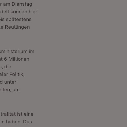
er am Dienstag
dell können hier
bis spätestens
le Reutlingen
sministerium im
t 6 Millionen
s, die
er Politik,
d unter
eiten, um
alität ist eine
ren haben. Das