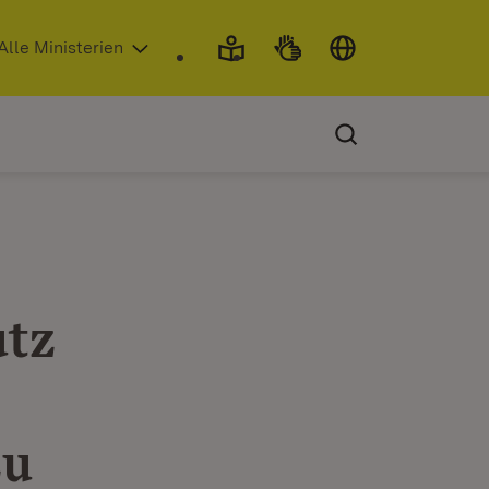
 in neuem Fenster)
Alle Ministerien
utz
zu