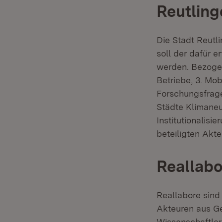
Reutling
Die Stadt Reutl
soll der dafür e
werden. Bezogen
Betriebe, 3. Mob
Forschungsfrage
Städte Klimaneut
Institutionalisi
beteiligten Akt
Reallabo
Reallabore sind 
Akteuren aus Ge
Wissenschaftler