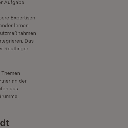
er Aufgabe
ere Expertisen
ander lernen.
chutzmaßnahmen
ntegrieren. Das
er Reutlinger
en Themen
rtner an der
pfen aus
 Brumme,
adt