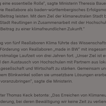
 eine essentielle Rolle“, sagte Ministerin Theresia Bau
„Die Reallabore als baden-württembergisches Erfolgsmo
Beitrag leisten. Mit dem Ziel der klimaneutralen Stadt 
e Stadt Reutlingen in Zusammenarbeit mit der Hochschu
Beitrag zu einer klimafreundlichen Zukunft.“
ng von fünf Reallaboren Klima führte das Wissenschaft
e Förderung von Reallaboren „made in BW“ mit insgesam
stmalige Laufzeit von drei Jahren fort. „Unser Ziel ist e
 den Austausch von Hochschulen mit Partnern aus lokal
ilgesellschaft und Wirtschaft zu stärken. Gemeinsam un
hem Blinkwinkel sollen sie umsetzbare Lösungen erarb
 voranzubringen“, sagte die Ministerin.
er Thomas Keck betonte: „Das Erreichen von Klimaneutr
derung, bei deren Bewältigung wir keine Zeit zu verlie