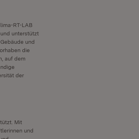
 Klima-RT-LAB
 und unterstützt
2. Gebäude und
Vorhaben die
n, auf dem
endige
rsität der
ützt. Mit
ftlerinnen und
 und