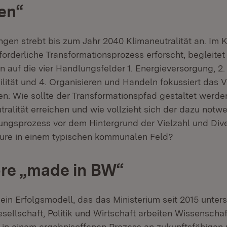
en“
ingen strebt bis zum Jahr 2040 Klimaneutralität an. Im
rforderliche Transformationsprozess erforscht, begleitet
 auf die vier Handlungsfelder 1. Energieversorgung, 
ilität und 4. Organisieren und Handeln fokussiert das 
n: Wie sollte der Transformationspfad gestaltet werde
ralität erreichen und wie vollzieht sich der dazu notw
erungsprozess vor dem Hintergrund der Vielzahl und Dive
eure in einem typischen kommunalen Feld?
re „made in BW“
ein Erfolgsmodell, das das Ministerium seit 2015 unterst
sellschaft, Politik und Wirtschaft arbeiten Wissenscha
 in einem ergebnisoffenen Prozess an zukunftsfähigen