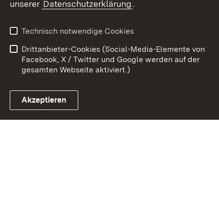
unserer
Datenschutzerklärung
.
Zum 
Kontakt
Benutzungshinweise
Technisch notwendige Cookies
Datenschutz
Barrierefreiheit
Drittanbieter-Cookies (Social-Media-Elemente von
Impressum
Cookies
Facebook, X / Twitter und Google werden auf der
gesamten Webseite aktiviert.)
Akzeptieren
Link zum Landesportal