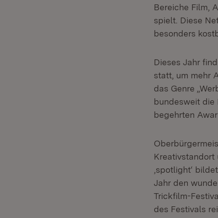
Bereiche Film, 
spielt. Diese N
besonders kostb
Dieses Jahr find
statt, um mehr 
das Genre „Werb
bundesweit die 
begehrten Awar
Oberbürgermeiste
Kreativstandort 
‚spotlight‘ bil
Jahr den wunder
Trickfilm-Festiv
des Festivals re