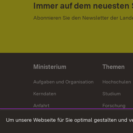
Immer auf dem neuesten
Abonnieren Sie den Newsletter der Land
Ministerium
Themen
Aufgaben und Organisation
Hochschulen
Kerndaten
Studium
Anfahrt
Forschung
International
Um unsere Webseite für Sie optimal gestalten und v
Europa