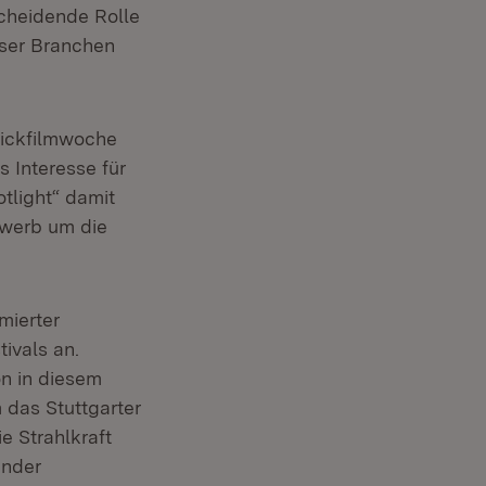
scheidende Rolle
eser Branchen
Trickfilmwoche
 Interesse für
tlight“ damit
ewerb um die
mierter
ivals an.
on in diesem
 das Stuttgarter
e Strahlkraft
ender