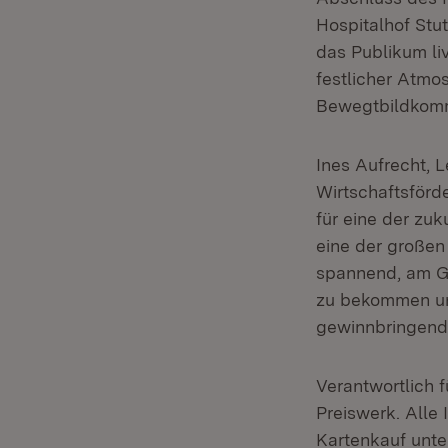
Hospitalhof Stut
das Publikum li
festlicher Atmo
Bewegtbildkomm
Ines Aufrecht, L
Wirtschaftsförde
für eine der zuk
eine der großen 
spannend, am G
zu bekommen und
gewinnbringende
Verantwortlich f
Preiswerk. Alle
Kartenkauf unt