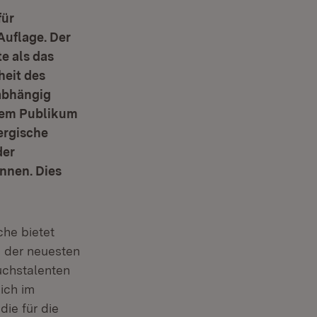
für
Auflage. Der
e als das
heit des
nabhängig
 dem Publikum
ergische
der
nen. Dies
che bietet
b der neuesten
uchstalenten
ich im
die für die