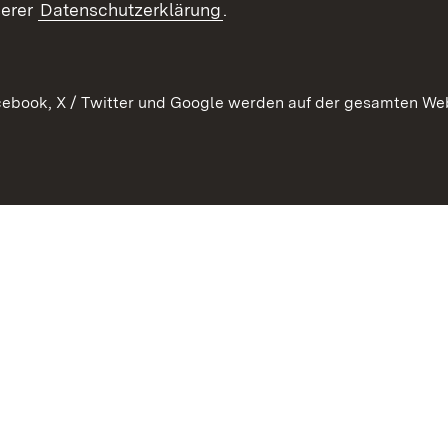
serer
Datenschutzerklärung
.
Ausschreibungen
tur
ebook, X / Twitter und Google werden auf der gesamten Webs
Kontakt
Benutzungshinweise
Datens