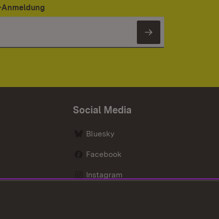
er-Anmeldung
Newsletter 
Social Media
Bluesky
Facebook
Instagram
LinkedIn
Social Wall