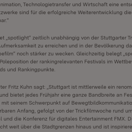
Animation, Technologietransfer und Wirtschaft eine ent
etzwerke sind für die erfolgreiche Weiterentwicklung di
ar.“
et „spotlight“ zeitlich unabhängig von der Stuttgarter 
Aufmerksamkeit zu erreichen und in der Bevölkerung das
efilm“ noch stärker zu wecken. Gleichzeitig belegt „spo
Poleposition der rankingrelevanten Festivals im Wettb
ds und Rankingpunkte.
r Fritz Kuhn sagt: „Stuttgart ist mittlerweile ein renom
und bietet jedes Frühjahr eine ganze Bandbreite an Fest
det mit seinem Schwerpunkt auf Bewegtbildkommunikati
baren Anfang, gefolgt von der Trickfilmwoche rund um
al und die Konferenz für digitales Entertainment FMX. Di
icht weit über die Stadtgrenzen hinaus und ist inspirier