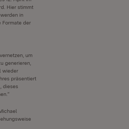
rd. Hier stimmt
 werden in
e Formate der
 vernetzen, um
zu generieren,
l wieder
res präsentiert
, dieses
en.“
 Michael
ziehungsweise
r)