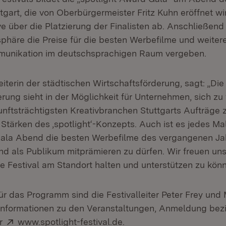
tgart, die von Oberbürgermeister Fritz Kuhn eröffnet wi
ve über die Platzierung der Finalisten ab. Anschließend
sphäre die Preise für die besten Werbefilme und weiter
unikation im deutschsprachigen Raum vergeben.
eiterin der städtischen Wirtschaftsförderung, sagt: „Die
rung sieht in der Möglichkeit für Unternehmen, sich zu
unftsträchtigsten Kreativbranchen Stuttgarts Aufträge 
Stärken des ‚spotlight‘-Konzepts. Auch ist es jedes Ma
ala Abend die besten Werbefilme des vergangenen Jah
 als Publikum mitprämieren zu dürfen. Wir freuen uns
 Festival am Standort halten und unterstützen zu könn
ür das Programm sind die Festivalleiter Peter Frey und
 Informationen zu den Veranstaltungen, Anmeldung be
Extern:
(Öffnet in neuem Fenste
er
www.spotlight-festival.de.