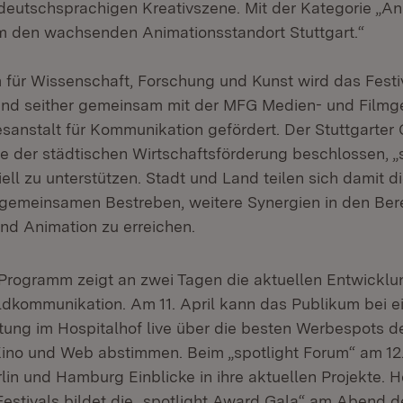
eutschsprachigen Kreativszene. Mit der Kategorie „Ani
em den wachsenden Animationsstandort Stuttgart.“
 für Wissenschaft, Forschung und Kunst wird das Festiv
und seither gemeinsam mit der MFG Medien- und Filmge
sanstalt für Kommunikation gefördert. Der Stuttgarter
ive der städtischen Wirtschaftsförderung beschlossen, „
iell zu unterstützen. Stadt und Land teilen sich damit 
m gemeinsamen Bestreben, weitere Synergien in den Ber
nd Animation zu erreichen.
-Programm zeigt an zwei Tagen die aktuellen Entwickl
ldkommunikation. Am 11. April kann das Publikum bei e
ung im Hospitalhof live über die besten Werbespots 
Kino und Web abstimmen. Beim „spotlight Forum“ am 12
rlin und Hamburg Einblicke in ihre aktuellen Projekte.
estivals bildet die „spotlight Award Gala“ am Abend de