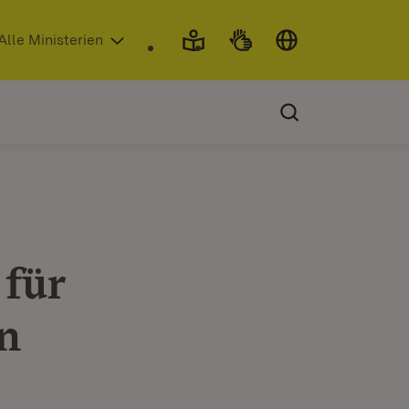
 in neuem Fenster)
Alle Ministerien
 für
n