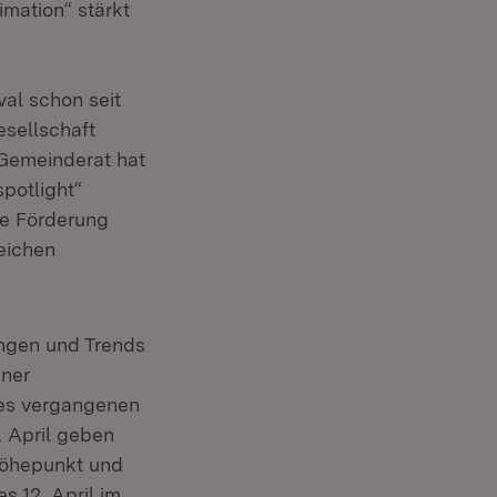
mation“ stärkt
al schon seit
sellschaft
 Gemeinderat hat
spotlight“
die Förderung
eichen
ungen und Trends
iner
des vergangenen
. April geben
 Höhepunkt und
s 12. April im