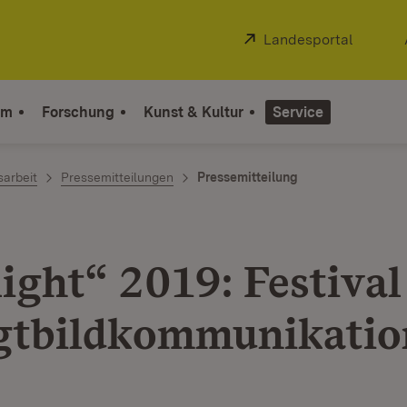
Extern:
Landesportal
(Öffnet
um
Forschung
Kunst & Kultur
Service
sarbeit
Pressemitteilungen
Pressemitteilung
ight“ 2019: Festival
tbildkommunikatio