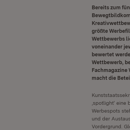
Bereits zum fün
Bewegtbildkommu
Kreativwettbewe
größte Werbefi
Wettbewerbs li
voneinander je
bewertet werde
Wettbewerb, be
Fachmagazine 
macht die Betei
Kunststaatssekr
‚spotlight‘ ein
Werbespots ste
und der Austaus
Vordergrund. Gle