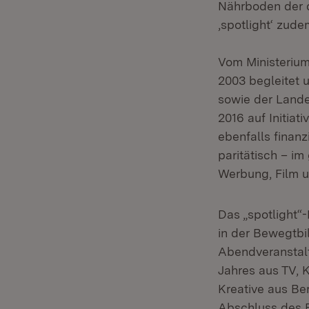
Nährboden der d
‚spotlight‘ zud
Vom Ministerium
2003 begleitet 
sowie der Lande
2016 auf Initiat
ebenfalls finanz
paritätisch – i
Werbung, Film u
Das „spotlight“
in der Bewegtbi
Abendveranstalt
Jahres aus TV, 
Kreative aus Be
Abschluss des F