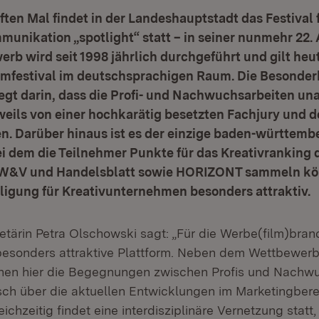
ften Mal findet in der Landeshauptstadt das Festival 
nikation „spotlight“ statt – in seiner nunmehr 22. 
rb wird seit 1998 jährlich durchgeführt und gilt heut
lmfestival im deutschsprachigen Raum. Die Besonder
egt darin, dass die Profi- und Nachwuchsarbeiten u
weils von einer hochkarätig besetzten Fachjury und
n. Darüber hinaus ist es der einzige baden-württemb
i dem die Teilnehmer Punkte für das Kreativranking 
W&V und Handelsblatt sowie HORIZONT sammeln kön
ligung für Kreativunternehmen besonders attraktiv.
etärin Petra Olschowski sagt: „Für die Werbe(film)bran
e besonders attraktive Plattform. Neben dem Wettbewer
hen hier die Begegnungen zwischen Profis und Nachw
ch über die aktuellen Entwicklungen im Marketingbere
ichzeitig findet eine interdisziplinäre Vernetzung statt, 