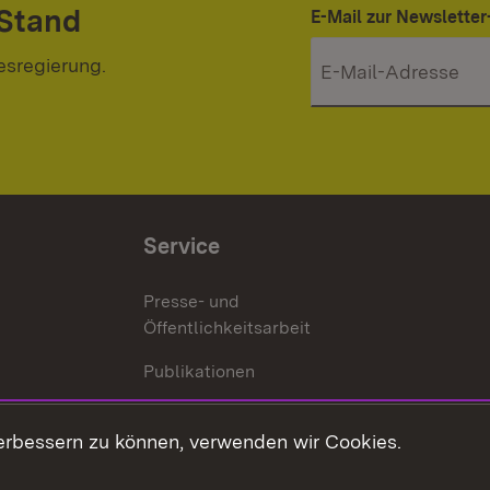
 Stand
E-Mail zur Newslett
esregierung.
Service
Presse- und
Öffentlichkeitsarbeit
Publikationen
Kontakt
es
erbessern zu können, verwenden wir Cookies.
Mediathek