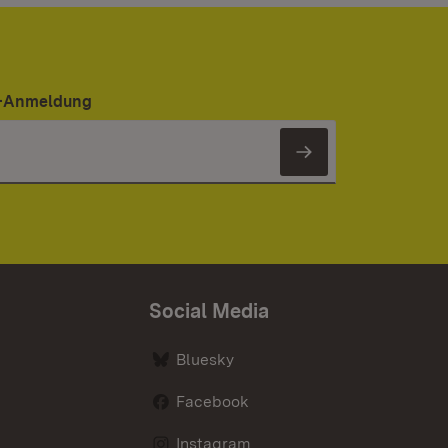
er-Anmeldung
Newsletter 
Social Media
Bluesky
Facebook
Instagram