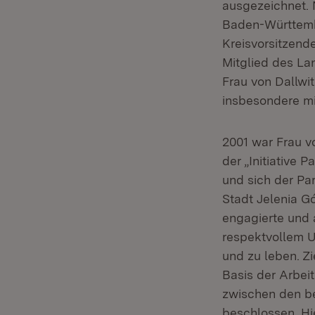
ausgezeichnet. 
Baden-Württembe
Kreisvorsitzend
Mitglied des La
Frau von Dallwi
insbesondere mi
2001 war Frau v
der „Initiative 
und sich der Pa
Stadt Jelenia G
engagierte und a
respektvollem U
und zu leben. Z
Basis der Arbei
zwischen den b
beschlossen. Hi