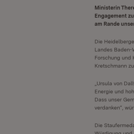
Ministerin Ther
Engagement zug
am Rande unser
Die Heidelberge
Landes Baden-Wü
Forschung und K
Kretschmann zue
„Ursula von Dal
Energie und hoh
Dass unser Geme
verdanken“, würd
Die Staufermeda
Würdigung und 