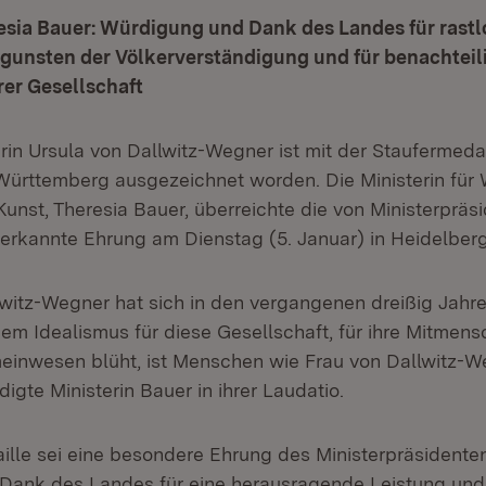
esia Bauer: Würdigung und Dank des Landes für rastl
unsten der Völkerverständigung und für benachtei
er Gesellschaft
rin Ursula von Dallwitz-Wegner ist mit der Staufermedai
rttemberg ausgezeichnet worden. Die Ministerin für 
unst, Theresia Bauer, überreichte die von Ministerpräsi
rkannte Ehrung am Dienstag (5. Januar) in Heidelber
lwitz-Wegner hat sich in den vergangenen dreißig Jahre
em Idealismus für diese Gesellschaft, für ihre Mitmens
inwesen blüht, ist Menschen wie Frau von Dallwitz-W
igte Ministerin Bauer in ihrer Laudatio.
ille sei eine besondere Ehrung des Ministerpräsidente
Dank des Landes für eine herausragende Leistung und