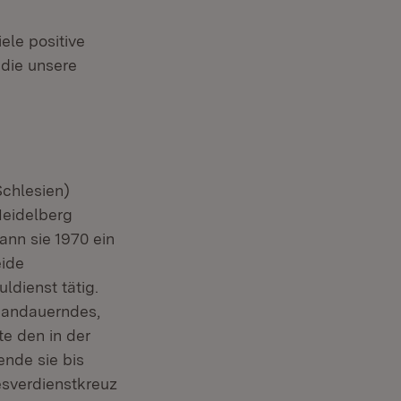
ele positive
 die unsere
chlesien)
Heidelberg
ann sie 1970 ein
eide
ldienst tätig.
e andauerndes,
te den in der
ende sie bis
esverdienstkreuz