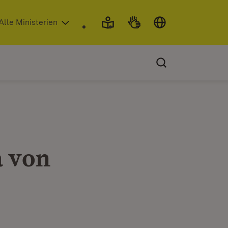
 in neuem Fenster)
Alle Ministerien
a von