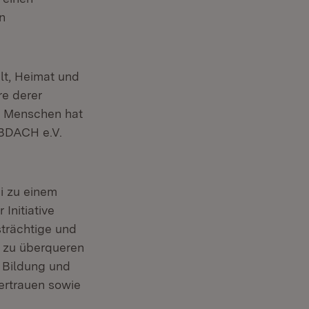
n
lt, Heimat und
re derer
n Menschen hat
OBDACH e.V.
i zu einem
Initiative
strächtige und
 zu überqueren
 Bildung und
ertrauen sowie