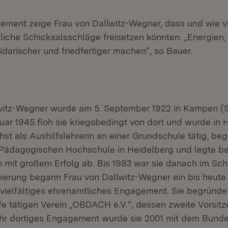
ement zeige Frau von Dallwitz-Wegner, dass und wie vi
liche Schicksalsschläge freisetzen könnten. „Energien,
idarischer und friedfertiger machen“, so Bauer.
witz-Wegner wurde am 5. September 1922 in Kampen (S
uar 1945 floh sie kriegsbedingt von dort und wurde in 
st als Aushilfslehrerin an einer Grundschule tätig, beg
Pädagogischen Hochschule in Heidelberg und legte b
 mit großem Erfolg ab. Bis 1983 war sie danach im Schu
onierung begann Frau von Dallwitz-Wegner ein bis heut
d vielfältiges ehrenamtliches Engagement. Sie begründe
e tätigen Verein „OBDACH e.V.“, dessen zweite Vorsitz
 ihr dortiges Engagement wurde sie 2001 mit dem Bund