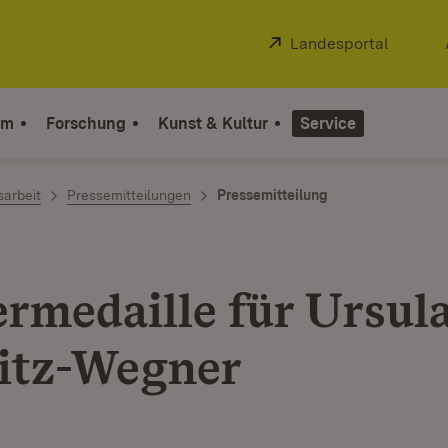
Extern:
Landesportal
(Öffnet
um
Forschung
Kunst & Kultur
Service
sarbeit
Pressemitteilungen
Pressemitteilung
ermedaille für Ursul
itz-Wegner