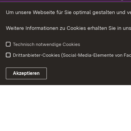
International
Um unsere Webseite für Sie optimal gestalten und v
Europa
Weitere Informationen zu Cookies erhalten Sie in un
Kunst und Kul
Technisch notwendige Cookies
Drittanbieter-Cookies (Social-Media-Elemente von Fac
Link zum Landesportal
Akzeptieren