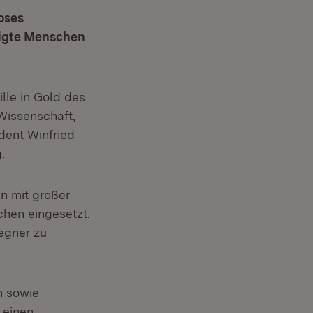
oses
ligte Menschen
lle in Gold des
Wissenschaft,
dent Winfried
g.
n mit großer
chen eingesetzt.
egner zu
n sowie
 einen