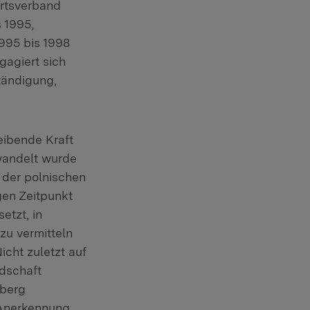
hrtsverband
 1995,
1995 bis 1998
gagiert sich
tändigung,
eibende Kraft
ewandelt wurde
 der polnischen
gen Zeitpunkt
etzt, in
zu vermitteln
icht zuletzt auf
ndschaft
lberg
 Anerkennung