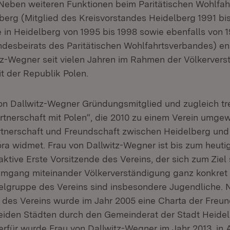
Neben weiteren Funktionen beim Paritätischen Wohlfa
rg (Mitglied des Kreisvorstandes Heidelberg 1991 bis
e in Heidelberg von 1995 bis 1998 sowie ebenfalls von 
ndesbeirats des Paritätischen Wohlfahrtsverbandes) en
tz-Wegner seit vielen Jahren im Rahmen der Völkervers
t der Republik Polen.
on Dallwitz-Wegner Gründungsmitglied und zugleich tr
Partnerschaft mit Polen“, die 2010 zu einem Verein umg
rtnerschaft und Freundschaft zwischen Heidelberg und
óra widmet. Frau von Dallwitz-Wegner ist bis zum heuti
ktive Erste Vorsitzende des Vereins, der sich zum Ziel s
mgang miteinander Völkerverständigung ganz konkret 
ielgruppe des Vereins sind insbesondere Jugendliche. N
t des Vereins wurde im Jahr 2005 eine Charta der Freu
eiden Städten durch den Gemeinderat der Stadt Heide
erfür wurde Frau von Dallwitz-Wegner im Jahr 2013, in