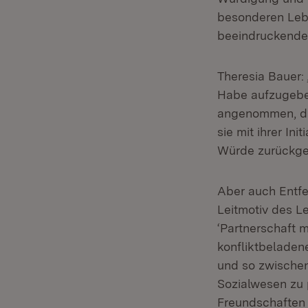
besonderen Lebe
beeindruckender
Theresia Bauer:
Habe aufzugeben
angenommen, di
sie mit ihrer I
Würde zurückge
Aber auch Entfe
Leitmotiv des Le
‘Partnerschaft m
konfliktbelade
und so zwischen
Sozialwesen zu 
Freundschaften 