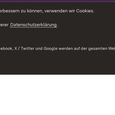
Kontakt
es
erbessern zu können, verwenden wir Cookies.
Mediathek
serer
Datenschutzerklärung
.
Ausschreibungen
tur
ebook, X / Twitter und Google werden auf der gesamten Webs
Kontakt
Benutzungshinweise
Datens