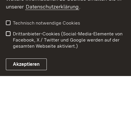
unserer
Datenschutzerklärung
.
Zum 
Kontakt
Benutzungshinweise
Technisch notwendige Cookies
Datenschutz
Barrierefreiheit
Drittanbieter-Cookies (Social-Media-Elemente von
Impressum
Cookies
Facebook, X / Twitter und Google werden auf der
gesamten Webseite aktiviert.)
Akzeptieren
Link zum Landesportal