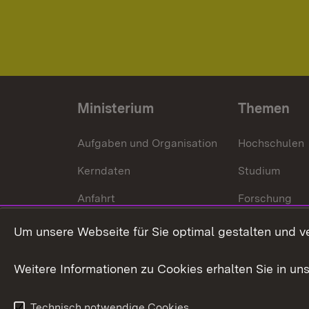
Ministerium
Themen
Aufgaben und Organisation
Hochschulen
Kerndaten
Studium
Anfahrt
Forschung
International
Um unsere Webseite für Sie optimal gestalten und v
Europa
Weitere Informationen zu Cookies erhalten Sie in un
Kunst und Kul
Technisch notwendige Cookies