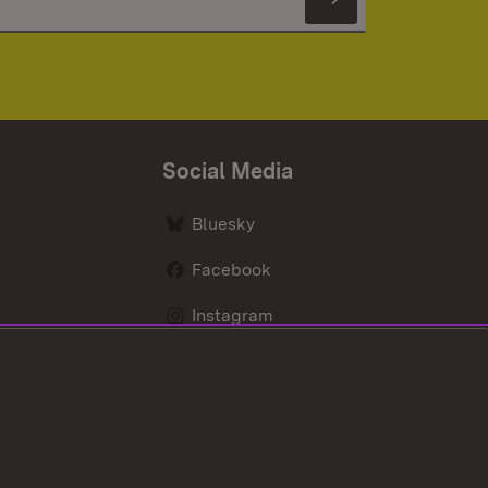
Newsletter 
Social Media
Bluesky
Facebook
Instagram
LinkedIn
Social Wall
Youtube