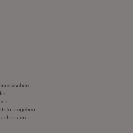
genössischen
die
ise
itteln umgehen.
iedlichsten