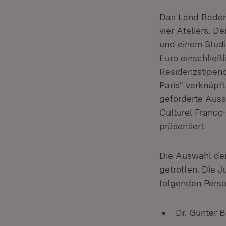
Das Land Baden-
vier Ateliers. D
und einem Studi
Euro einschließl
Residenzstipend
Paris“ verknüpf
geförderte Ausst
Culturel Franco
präsentiert.
Die Auswahl der
getroffen. Die 
folgenden Pers
Dr. Günter 