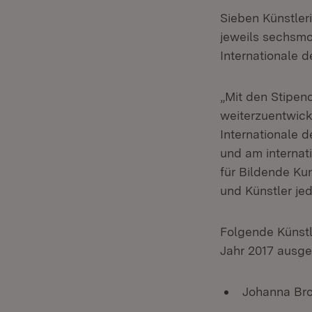
Sieben Künstler
jeweils sechsmo
Internationale d
„Mit den Stipend
weiterzuentwicke
Internationale d
und am internati
für Bildende Ku
und Künstler je
Folgende Künstl
Jahr 2017 ausge
Johanna Bro