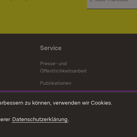
Service
Presse- und
Öffentlichkeitsarbeit
Publikationen
Kontakt
es
erbessern zu können, verwenden wir Cookies.
Mediathek
serer
Datenschutzerklärung
.
Ausschreibungen
tur