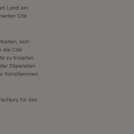
om Land ein
ierten Cité
rbeiten, sich
e die Cité
kte zu knüpfen
 der Stipendien
ür Künstlerinnen
achjury für das