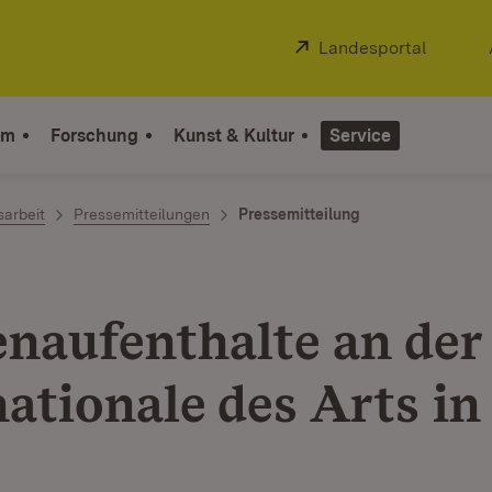
Extern:
Landesportal
(Öffnet
um
Forschung
Kunst & Kultur
Service
sarbeit
Pressemitteilungen
Pressemitteilung
enaufenthalte an der
ationale des Arts in