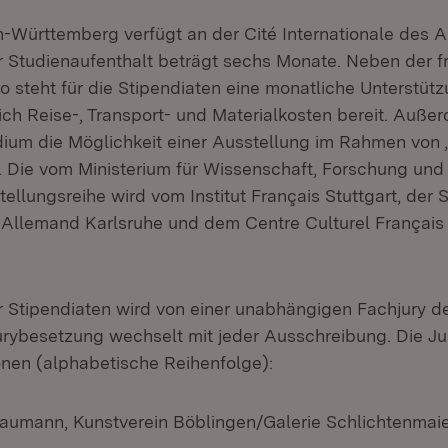
Württemberg verfügt an der Cité Internationale des Art
er Studienaufenthalt beträgt sechs Monate. Neben der f
o steht für die Stipendiaten eine monatliche Unterstütz
ich Reise-, Transport- und Materialkosten bereit. Auße
ium die Möglichkeit einer Ausstellung im Rahmen von 
t. Die vom Ministerium für Wissenschaft, Forschung und
ellungsreihe wird vom Institut Français Stuttgart, der 
-Allemand Karlsruhe und dem Centre Culturel Français
 Stipendiaten wird von einer unabhängigen Fachjury 
Jurybesetzung wechselt mit jeder Ausschreibung. Die J
onen (alphabetische Reihenfolge):
Baumann, Kunstverein Böblingen/Galerie Schlichtenmai