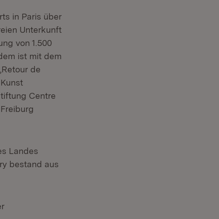
s in Paris über
reien Unterkunft
ung von 1.500
rdem ist mit dem
„Retour de
 Kunst
Stiftung Centre
 Freiburg
des Landes
ury bestand aus
er