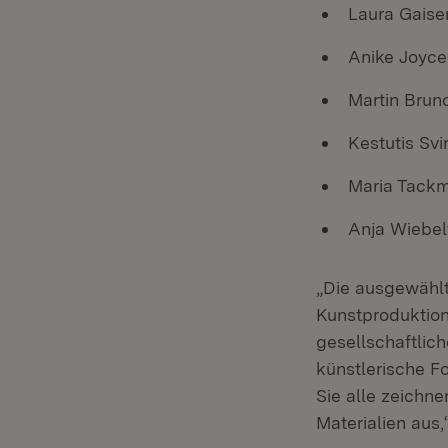
Laura Gaiser
Anike Joyce
Martin Brun
Kestutis Svir
Maria Tackm
Anja Wiebelt
„Die ausgewählt
Kunstproduktion
gesellschaftlic
künstlerische F
Sie alle zeichn
Materialien aus,