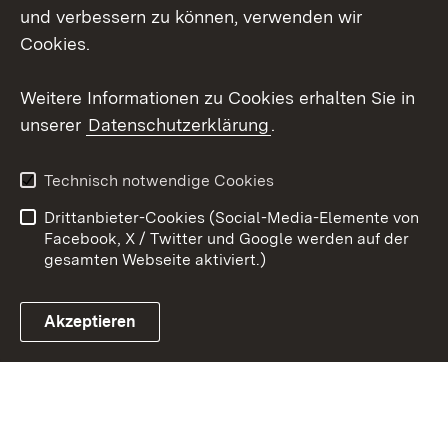
und verbessern zu können, verwenden wir
Social Wall
Cookies.
Youtube
Weitere Informationen zu Cookies erhalten Sie in
unserer
Datenschutzerklärung
.
Zum 
Kontakt
Benutzungshinweise
Technisch notwendige Cookies
Datenschutz
Barrierefreiheit
Drittanbieter-Cookies (Social-Media-Elemente von
Impressum
Cookies
Facebook, X / Twitter und Google werden auf der
gesamten Webseite aktiviert.)
Akzeptieren
Link zum Landesportal