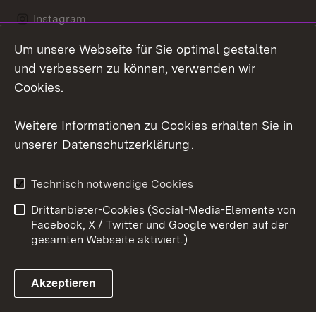
Instagram
Um unsere Webseite für Sie optimal gestalten
LinkedIn
und verbessern zu können, verwenden wir
Social Wall
Cookies.
Youtube
Weitere Informationen zu Cookies erhalten Sie in
unserer
Datenschutzerklärung
.
Zum 
Kontakt
Benutzungshinweise
Technisch notwendige Cookies
Datenschutz
Barrierefreiheit
Drittanbieter-Cookies (Social-Media-Elemente von
Impressum
Cookies
Facebook, X / Twitter und Google werden auf der
gesamten Webseite aktiviert.)
Akzeptieren
Link zum Landesportal