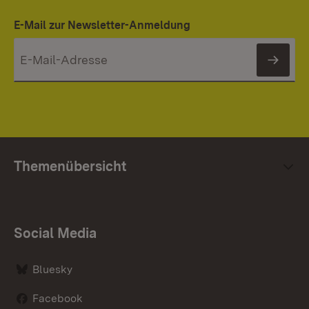
E-Mail zur Newsletter-Anmeldung
News
Themenübersicht
Social Media
Bluesky
Facebook