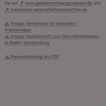
Extern:
(Öffnet
Sie auf
www.gemeinsamfuergesuender.de
und
Extern:
(Öffnet i
www.forum-gesundheitsstandort-bw.de
.
Download:
Anlage Gemeinsam für Gesünder -
(Öffnet in neuem Fenster)
Pressemappe
Download:
Anlage Statusbericht zum Gesundheitswesen
(Öffnet in neuem Fenster)
in Baden-Württemberg
Download:
(Öffnet in neuem Fenste
Pressemitteilung als PDF