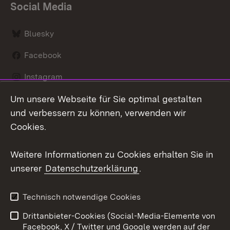
Social Media
Bluesky
Facebook
Instagram
Um unsere Webseite für Sie optimal gestalten
LinkedIn
und verbessern zu können, verwenden wir
Social Wall
Cookies.
Youtube
Weitere Informationen zu Cookies erhalten Sie in
unserer
Datenschutzerklärung
.
Zum 
Kontakt
Benutzungshinweise
Technisch notwendige Cookies
Datenschutz
Barrierefreiheit
Drittanbieter-Cookies (Social-Media-Elemente von
Impressum
Cookies
Facebook, X / Twitter und Google werden auf der